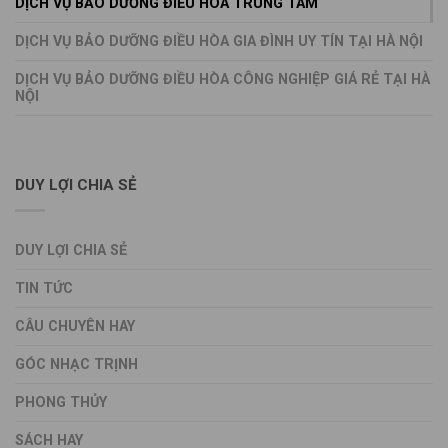
DỊCH VỤ BẢO DƯỠNG ĐIỀU HÒA TRUNG TÂM
DỊCH VỤ BẢO DƯỠNG ĐIỀU HÒA GIA ĐÌNH UY TÍN TẠI HÀ NỘI
DỊCH VỤ BẢO DƯỠNG ĐIỀU HÒA CÔNG NGHIỆP GIÁ RẺ TẠI HÀ
NỘI
DUY LỢI CHIA SẺ
DUY LỢI CHIA SẺ
TIN TỨC
CÂU CHUYÊN HAY
GÓC NHẠC TRỊNH
PHONG THỦY
SÁCH HAY