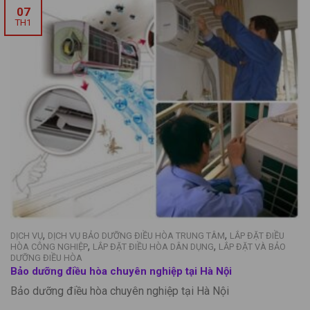
07
TH1
,
,
DỊCH VỤ
DỊCH VỤ BẢO DƯỠNG ĐIỀU HÒA TRUNG TÂM
LẮP ĐẶT ĐIỀU
,
,
HÒA CÔNG NGHIỆP
LẮP ĐẶT ĐIỀU HÒA DÂN DỤNG
LẮP ĐẶT VÀ BẢO
DƯỠNG ĐIỀU HÒA
Bảo dưỡng điều hòa chuyên nghiệp tại Hà Nội
Bảo dưỡng điều hòa chuyên nghiệp tại Hà Nội