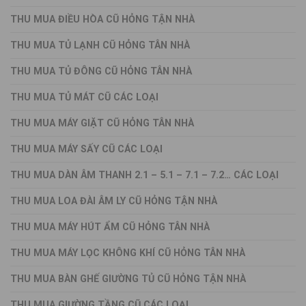
THU MUA ĐIỀU HÒA CŨ HỎNG TẬN NHÀ
THU MUA TỦ LẠNH CŨ HỎNG TÂN NHÀ
THU MUA TỦ ĐÔNG CŨ HỎNG TÂN NHÀ
THU MUA TỦ MÁT CŨ CÁC LOẠI
THU MUA MÁY GIẶT CŨ HỎNG TÂN NHÀ
THU MUA MÁY SẤY CŨ CÁC LOẠI
THU MUA DÀN ÂM THANH 2.1 – 5.1 – 7.1 – 7.2… CÁC LOẠI
THU MUA LOA ĐÀI ÂM LY CŨ HỎNG TẬN NHÀ
THU MUA MÁY HÚT ẨM CŨ HỎNG TÂN NHÀ
THU MUA MÁY LỌC KHÔNG KHÍ CŨ HỎNG TÂN NHÀ
THU MUA BÀN GHẾ GIƯỜNG TỦ CŨ HỎNG TẬN NHÀ
THU MUA GIƯỜNG TẦNG CŨ CÁC LOẠI