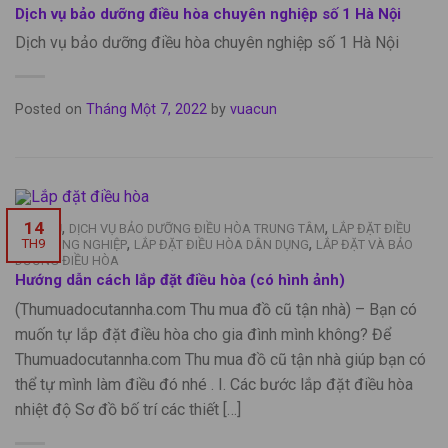
Dịch vụ bảo dưỡng điều hòa chuyên nghiệp số 1 Hà Nội
Dịch vụ bảo dưỡng điều hòa chuyên nghiệp số 1 Hà Nội
Posted on
Tháng Một 7, 2022
by
vuacun
,
,
14
DỊCH VỤ
DỊCH VỤ BẢO DƯỠNG ĐIỀU HÒA TRUNG TÂM
LẮP ĐẶT ĐIỀU
,
,
TH9
HÒA CÔNG NGHIỆP
LẮP ĐẶT ĐIỀU HÒA DÂN DỤNG
LẮP ĐẶT VÀ BẢO
DƯỠNG ĐIỀU HÒA
Hướng dẫn cách lắp đặt điều hòa (có hình ảnh)
(Thumuadocutannha.com Thu mua đồ cũ tận nhà) – Bạn có
muốn tự lắp đặt điều hòa cho gia đình mình không? Để
Thumuadocutannha.com Thu mua đồ cũ tận nhà giúp bạn có
thể tự mình làm điều đó nhé . I. Các bước lắp đặt điều hòa
nhiệt độ Sơ đồ bố trí các thiết […]