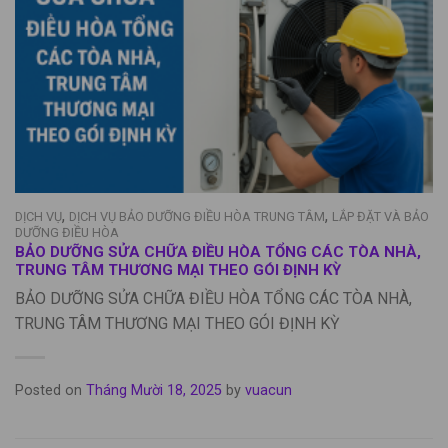
,
,
DỊCH VỤ
DỊCH VỤ BẢO DƯỠNG ĐIỀU HÒA TRUNG TÂM
LẮP ĐẶT VÀ BẢO
DƯỠNG ĐIỀU HÒA
BẢO DƯỠNG SỬA CHỮA ĐIỀU HÒA TỔNG CÁC TÒA NHÀ,
TRUNG TÂM THƯƠNG MẠI THEO GÓI ĐỊNH KỲ
BẢO DƯỠNG SỬA CHỮA ĐIỀU HÒA TỔNG CÁC TÒA NHÀ,
TRUNG TÂM THƯƠNG MẠI THEO GÓI ĐỊNH KỲ
Posted on
Tháng Mười 18, 2025
by
vuacun