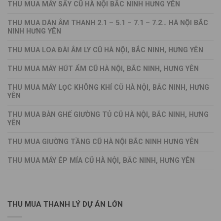
THU MUA MÁY SẤY CŨ HÀ NỘI BẮC NINH HƯNG YÊN
THU MUA DÀN ÂM THANH 2.1 – 5.1 – 7.1 – 7.2… HÀ NỘI BẮC
NINH HƯNG YÊN
THU MUA LOA ĐÀI ÂM LY CŨ HÀ NỘI, BẮC NINH, HƯNG YÊN
THU MUA MÁY HÚT ẨM CŨ HÀ NỘI, BẮC NINH, HƯNG YÊN
THU MUA MÁY LỌC KHÔNG KHÍ CŨ HÀ NỘI, BẮC NINH, HƯNG
YÊN
THU MUA BÀN GHẾ GIƯỜNG TỦ CŨ HÀ NỘI, BẮC NINH, HƯNG
YÊN
THU MUA GIƯỜNG TẦNG CŨ HÀ NỘI BẮC NINH HƯNG YÊN
THU MUA MÁY ÉP MÍA CŨ HÀ NỘI, BẮC NINH, HƯNG YÊN
THU MUA THANH LÝ DỰ ÁN LỚN