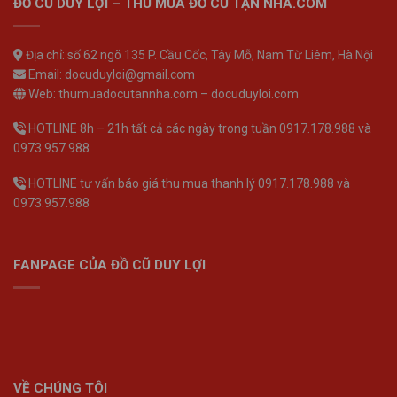
ĐỒ CŨ DUY LỢI – THU MUA ĐỒ CŨ TẬN NHÀ.COM
Địa chỉ: số 62 ngõ 135 P. Cầu Cốc, Tây Mỗ, Nam Từ Liêm, Hà Nội
Email: docuduyloi@gmail.com
Web: thumuadocutannha.com – docuduyloi.com
HOTLINE 8h – 21h tất cả các ngày trong tuần 0917.178.988 và
0973.957.988
HOTLINE tư vấn báo giá thu mua thanh lý 0917.178.988 và
0973.957.988
FANPAGE CỦA ĐỒ CŨ DUY LỢI
VỀ CHÚNG TÔI