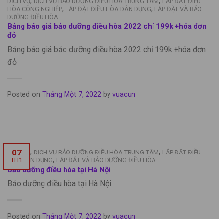
,
,
DỊCH VỤ
DỊCH VỤ BẢO DƯỠNG ĐIỀU HÒA TRUNG TÂM
LẮP ĐẶT ĐIỀU
,
,
HÒA CÔNG NGHIỆP
LẮP ĐẶT ĐIỀU HÒA DÂN DỤNG
LẮP ĐẶT VÀ BẢO
DƯỠNG ĐIỀU HÒA
Bảng báo giá bảo dưỡng điều hòa 2022 chỉ 199k +hóa đơn
đỏ
Bảng báo giá bảo dưỡng điều hòa 2022 chỉ 199k +hóa đơn
đỏ
Posted on
Tháng Một 7, 2022
by
vuacun
,
,
07
DỊCH VỤ
DỊCH VỤ BẢO DƯỠNG ĐIỀU HÒA TRUNG TÂM
LẮP ĐẶT ĐIỀU
,
TH1
HÒA DÂN DỤNG
LẮP ĐẶT VÀ BẢO DƯỠNG ĐIỀU HÒA
Bảo dưỡng điều hòa tại Hà Nội
Bảo dưỡng điều hòa tại Hà Nội
Posted on
Tháng Một 7, 2022
by
vuacun