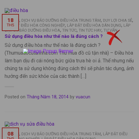
,
,
,
18
DỊCH VỤ
DỊCH VỤ BẢO DƯỠNG ĐIỀU HÒA TRUNG TÂM
DUY LỢI CHIA SẺ
,
,
TH5
LẮP ĐẶT ĐIỀU HÒA CÔNG NGHIỆP
LẮP ĐẶT ĐIỀU HÒA DÂN DỤNG
LẮP
,
,
,
ĐẶT VÀ BẢO DƯỠNG ĐIỀU HÒA
TIN TỨC
TIN TỨC HAY
TƯ VẤN
Sử dụng điều hòa như thế nào là đúng cách ?
Sử dụng điều hòa như thế nào là đúng cách ?
(Thumuadocutannha.com Thu mua đồ cũ tận nhà) – Điều hòa
làm bạn dịu đi cái nóng bức giữa trưa hè oi ả. Thế nhưng nếu
chúng ta sử dụng không đúng cách thì sẽ phản tác dụng, ảnh
hưởng đến sức khỏe của các thành […]
Posted on
Tháng Năm 18, 2014
by
vuacun
,
,
08
DỊCH VỤ
DỊCH VỤ BẢO DƯỠNG ĐIỀU HÒA TRUNG TÂM
LẮP ĐẶT ĐIỀU
,
TH5
HÒA CÔNG NGHIỆP
LẮP ĐẶT ĐIỀU HÒA DÂN DỤNG