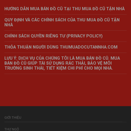
HƯỚNG DẪN MUA BÁN ĐỒ CŨ TẠI THU MUA ĐỒ CŨ TẬN NHÀ
QUY ĐỊNH VÀ CÁC CHÍNH SÁCH CỦA THU MUA ĐỒ CŨ TẬN
NHÀ
CHÍNH SÁCH QUYỀN RIÊNG TƯ (PRIVACY POLICY)
THỎA THUẬN NGƯỜI DÙNG THUMUADOCUTANNHA.COM
LƯU Ý: DỊCH VỤ CỦA CHÚNG TÔI LÀ MUA BÁN ĐỒ CŨ. MUA
BÁN ĐỒ CŨ GIÚP TÁI SỬ DỤNG RÁC THẢI, BẢO VỆ MÔI
TRƯỜNG SINH THÁI, TIẾT KIỆM CHI PHÍ CHO MỌI NHÀ.
GIỚI THIỆU
THƯ NGỎ