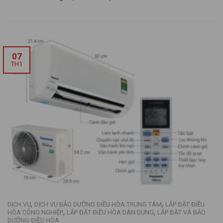
07
TH1
,
,
DỊCH VỤ
DỊCH VỤ BẢO DƯỠNG ĐIỀU HÒA TRUNG TÂM
LẮP ĐẶT ĐIỀU
,
,
HÒA CÔNG NGHIỆP
LẮP ĐẶT ĐIỀU HÒA DÂN DỤNG
LẮP ĐẶT VÀ BẢO
DƯỠNG ĐIỀU HÒA