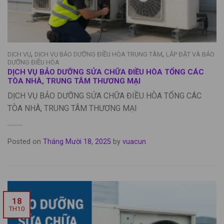
,
,
DỊCH VỤ
DỊCH VỤ BẢO DƯỠNG ĐIỀU HÒA TRUNG TÂM
LẮP ĐẶT VÀ BẢO
DƯỠNG ĐIỀU HÒA
DỊCH VỤ BẢO DƯỠNG SỬA CHỮA ĐIỀU HÒA TỔNG CÁC
TÒA NHÀ, TRUNG TÂM THƯƠNG MẠI
DỊCH VỤ BẢO DƯỠNG SỬA CHỮA ĐIỀU HÒA TỔNG CÁC
TÒA NHÀ, TRUNG TÂM THƯƠNG MẠI
Posted on
Tháng Mười 18, 2025
by
vuacun
18
TH10