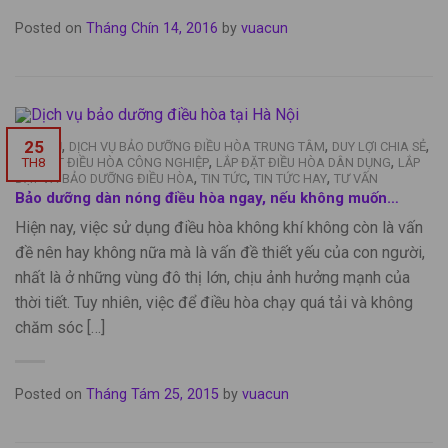
Posted on
Tháng Chín 14, 2016
by
vuacun
,
,
,
25
DỊCH VỤ
DỊCH VỤ BẢO DƯỠNG ĐIỀU HÒA TRUNG TÂM
DUY LỢI CHIA SẺ
,
,
TH8
LẮP ĐẶT ĐIỀU HÒA CÔNG NGHIỆP
LẮP ĐẶT ĐIỀU HÒA DÂN DỤNG
LẮP
,
,
,
ĐẶT VÀ BẢO DƯỠNG ĐIỀU HÒA
TIN TỨC
TIN TỨC HAY
TƯ VẤN
Bảo dưỡng dàn nóng điều hòa ngay, nếu không muốn…
Hiện nay, việc sử dụng điều hòa không khí không còn là vấn
đề nên hay không nữa mà là vấn đề thiết yếu của con người,
nhất là ở những vùng đô thị lớn, chịu ảnh hưởng mạnh của
thời tiết. Tuy nhiên, việc để điều hòa chạy quá tải và không
chăm sóc […]
Posted on
Tháng Tám 25, 2015
by
vuacun