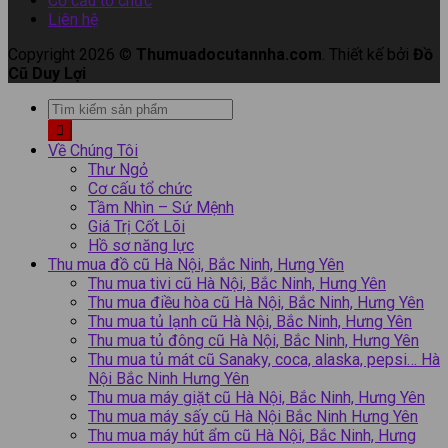
Cơ cấu tổ chức
Liên hệ
Copyright 2026 ©
Thumuadocutannha.com
. Thiết kế bởi
Đồ
Cũ Duy Lợi
Về Chúng Tôi
Thư Ngỏ
Cơ cấu tổ chức
Tầm Nhìn – Sứ Mệnh
Giá Trị Cốt Lõi
Hồ sơ năng lực
Thu mua đồ cũ Hà Nội, Bắc Ninh, Hưng Yên
Thu mua tivi cũ Hà Nội, Bắc Ninh, Hưng Yên
Thu mua điều hòa cũ Hà Nội, Bắc Ninh, Hưng Yên
Thu mua tủ lạnh cũ Hà Nội, Bắc Ninh, Hưng Yên
Thu mua tủ đông cũ Hà Nội, Bắc Ninh, Hưng Yên
Thu mua tủ mát cũ Sanaky, coca, alaska, pepsi… Hà
Nội Bắc Ninh Hưng Yên
Thu mua máy giặt cũ Hà Nội, Bắc Ninh, Hưng Yên
Thu mua máy sấy cũ Hà Nội Bắc Ninh Hưng Yên
Thu mua máy hút ẩm cũ Hà Nội, Bắc Ninh, Hưng