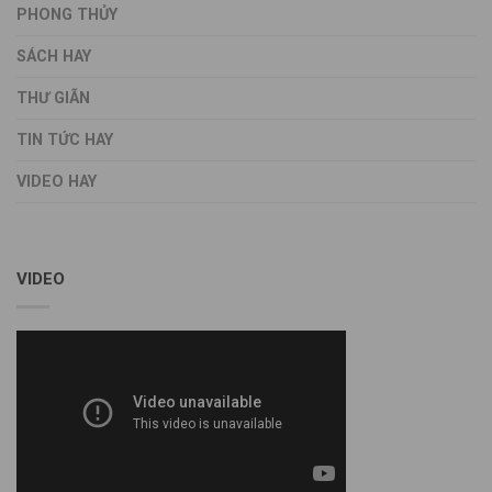
PHONG THỦY
SÁCH HAY
THƯ GIÃN
TIN TỨC HAY
VIDEO HAY
VIDEO