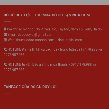
ĐỒ CŨ DUY LỢI – THU MUA ĐỒ CŨ TẬN NHÀ.COM
Địa chỉ: số 62 ngõ 135 P. Cầu Cốc, Tây Mỗ, Nam Từ Liêm, Hà Nội
Email: docuduyloi@gmail.com
Web: thumuadocutannha.com – docuduyloi.com
HOTLINE 8h – 21h tất cả các ngày trong tuần 0917.178.988 và
0973.957.988
HOTLINE tư vấn báo giá thu mua thanh lý 0917.178.988 và
0973.957.988
FANPAGE CỦA ĐỒ CŨ DUY LỢI