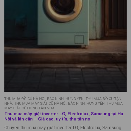
,
THU MUA ĐỒ CŨ HÀ NỘI, BẮC NINH, HƯNG YÊN
THU MUA ĐỒ CŨ TẬN
,
,
NHÀ
THU MUA MÁY GIẶT CŨ HÀ NỘI, BẮC NINH, HƯNG YÊN
THU MUA
MÁY GIẶT CŨ HỎNG TÂN NHÀ
Thu mua máy giặt inverter LG, Electrolux, Samsung tại Hà
Nội và lân cận – Giá cao, uy tín, thu tận nơi
Chuyên thu mua máy giặt inverter LG, Electrolux, Samsung