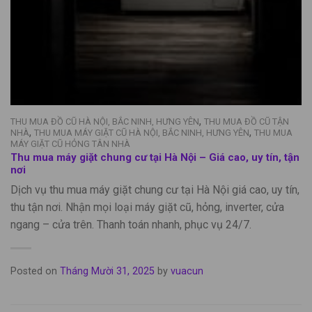
,
THU MUA ĐỒ CŨ HÀ NỘI, BẮC NINH, HƯNG YÊN
THU MUA ĐỒ CŨ TẬN
,
,
NHÀ
THU MUA MÁY GIẶT CŨ HÀ NỘI, BẮC NINH, HƯNG YÊN
THU MUA
MÁY GIẶT CŨ HỎNG TÂN NHÀ
Thu mua máy giặt chung cư tại Hà Nội – Giá cao, uy tín, tận
nơi
Dịch vụ thu mua máy giặt chung cư tại Hà Nội giá cao, uy tín,
thu tận nơi. Nhận mọi loại máy giặt cũ, hỏng, inverter, cửa
ngang – cửa trên. Thanh toán nhanh, phục vụ 24/7.
Posted on
Tháng Mười 31, 2025
by
vuacun