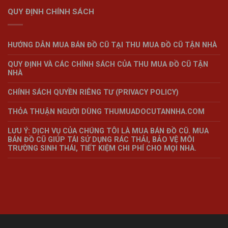
QUY ĐỊNH CHÍNH SÁCH
HƯỚNG DẪN MUA BÁN ĐỒ CŨ TẠI THU MUA ĐỒ CŨ TẬN NHÀ
QUY ĐỊNH VÀ CÁC CHÍNH SÁCH CỦA THU MUA ĐỒ CŨ TẬN
NHÀ
CHÍNH SÁCH QUYỀN RIÊNG TƯ (PRIVACY POLICY)
THỎA THUẬN NGƯỜI DÙNG THUMUADOCUTANNHA.COM
LƯU Ý: DỊCH VỤ CỦA CHÚNG TÔI LÀ MUA BÁN ĐỒ CŨ. MUA
BÁN ĐỒ CŨ GIÚP TÁI SỬ DỤNG RÁC THẢI, BẢO VỆ MÔI
TRƯỜNG SINH THÁI, TIẾT KIỆM CHI PHÍ CHO MỌI NHÀ.