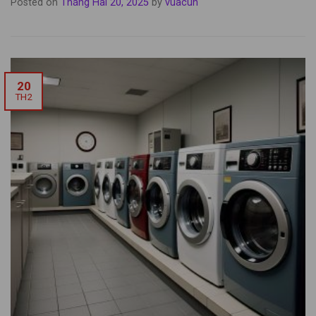
Posted on
Tháng Hai 20, 2025
by
vuacun
20
TH2