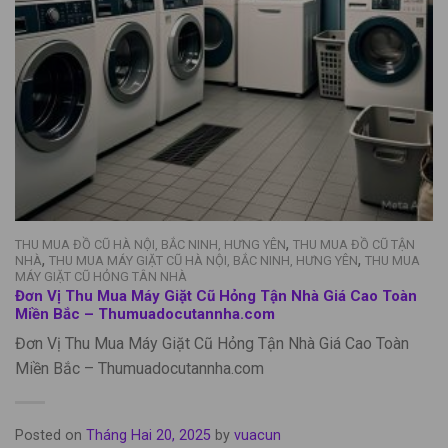
,
THU MUA ĐỒ CŨ HÀ NỘI, BẮC NINH, HƯNG YÊN
THU MUA ĐỒ CŨ TẬN
,
,
NHÀ
THU MUA MÁY GIẶT CŨ HÀ NỘI, BẮC NINH, HƯNG YÊN
THU MUA
MÁY GIẶT CŨ HỎNG TÂN NHÀ
Đơn Vị Thu Mua Máy Giặt Cũ Hỏng Tận Nhà Giá Cao Toàn
Miền Bắc – Thumuadocutannha.com
Đơn Vị Thu Mua Máy Giặt Cũ Hỏng Tận Nhà Giá Cao Toàn
Miền Bắc – Thumuadocutannha.com
Posted on
Tháng Hai 20, 2025
by
vuacun