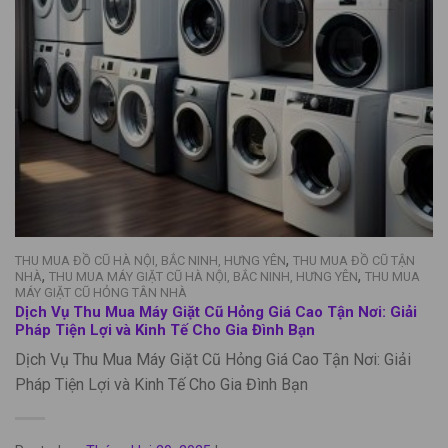
,
THU MUA ĐỒ CŨ HÀ NỘI, BẮC NINH, HƯNG YÊN
THU MUA ĐỒ CŨ TẬN
,
,
NHÀ
THU MUA MÁY GIẶT CŨ HÀ NỘI, BẮC NINH, HƯNG YÊN
THU MUA
MÁY GIẶT CŨ HỎNG TÂN NHÀ
Dịch Vụ Thu Mua Máy Giặt Cũ Hỏng Giá Cao Tận Nơi: Giải
Pháp Tiện Lợi và Kinh Tế Cho Gia Đình Bạn
Dịch Vụ Thu Mua Máy Giặt Cũ Hỏng Giá Cao Tận Nơi: Giải
Pháp Tiện Lợi và Kinh Tế Cho Gia Đình Bạn