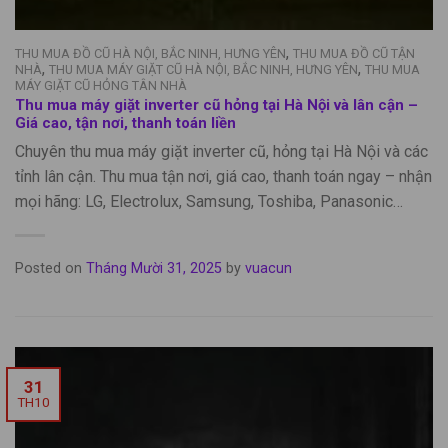
,
THU MUA ĐỒ CŨ HÀ NỘI, BẮC NINH, HƯNG YÊN
THU MUA ĐỒ CŨ TẬN
,
,
NHÀ
THU MUA MÁY GIẶT CŨ HÀ NỘI, BẮC NINH, HƯNG YÊN
THU MUA
MÁY GIẶT CŨ HỎNG TÂN NHÀ
Thu mua máy giặt inverter cũ hỏng tại Hà Nội và lân cận –
Giá cao, tận nơi, thanh toán liền
Chuyên thu mua máy giặt inverter cũ, hỏng tại Hà Nội và các
tỉnh lân cận. Thu mua tận nơi, giá cao, thanh toán ngay – nhận
mọi hãng: LG, Electrolux, Samsung, Toshiba, Panasonic…
Posted on
Tháng Mười 31, 2025
by
vuacun
31
TH10