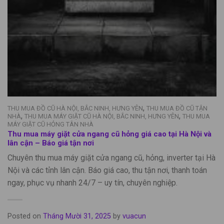
,
THU MUA ĐỒ CŨ HÀ NỘI, BẮC NINH, HƯNG YÊN
THU MUA ĐỒ CŨ TẬN
,
,
NHÀ
THU MUA MÁY GIẶT CŨ HÀ NỘI, BẮC NINH, HƯNG YÊN
THU MUA
MÁY GIẶT CŨ HỎNG TÂN NHÀ
Thu mua máy giặt cửa ngang cũ hỏng giá cao tại Hà Nội và
lân cận – Báo giá tận nơi
Chuyên thu mua máy giặt cửa ngang cũ, hỏng, inverter tại Hà
Nội và các tỉnh lân cận. Báo giá cao, thu tận nơi, thanh toán
ngay, phục vụ nhanh 24/7 – uy tín, chuyên nghiệp.
Posted on
Tháng Mười 31, 2025
by
vuacun