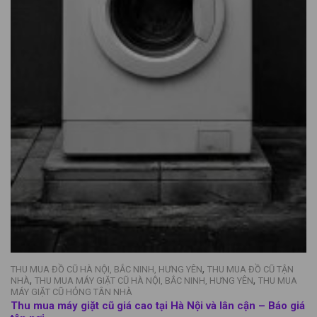
,
THU MUA ĐỒ CŨ HÀ NỘI, BẮC NINH, HƯNG YÊN
THU MUA ĐỒ CŨ TẬN
,
,
NHÀ
THU MUA MÁY GIẶT CŨ HÀ NỘI, BẮC NINH, HƯNG YÊN
THU MUA
MÁY GIẶT CŨ HỎNG TÂN NHÀ
Thu mua máy giặt cũ giá cao tại Hà Nội và lân cận – Báo giá