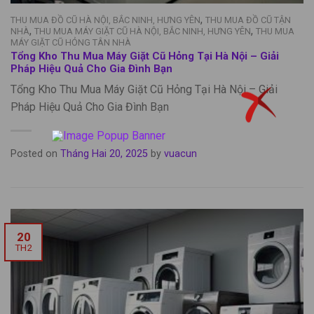
,
THU MUA ĐỒ CŨ HÀ NỘI, BẮC NINH, HƯNG YÊN
THU MUA ĐỒ CŨ TẬN
,
,
NHÀ
THU MUA MÁY GIẶT CŨ HÀ NỘI, BẮC NINH, HƯNG YÊN
THU MUA
MÁY GIẶT CŨ HỎNG TÂN NHÀ
Tổng Kho Thu Mua Máy Giặt Cũ Hỏng Tại Hà Nội – Giải
Pháp Hiệu Quả Cho Gia Đình Bạn
Tổng Kho Thu Mua Máy Giặt Cũ Hỏng Tại Hà Nội – Giải
Pháp Hiệu Quả Cho Gia Đình Bạn
Posted on
Tháng Hai 20, 2025
by
vuacun
20
TH2