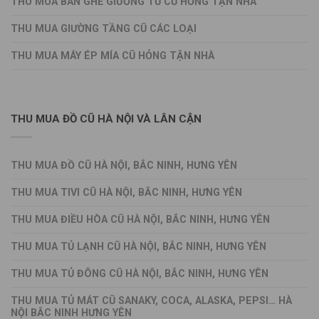
THU MUA BÀN GHẾ GIƯỜNG TỦ CŨ HỎNG TẬN NHÀ
THU MUA GIƯỜNG TẦNG CŨ CÁC LOẠI
THU MUA MÁY ÉP MÍA CŨ HỎNG TẬN NHÀ
THU MUA ĐỒ CŨ HÀ NỘI VÀ LÂN CẬN
THU MUA ĐỒ CŨ HÀ NỘI, BẮC NINH, HƯNG YÊN
THU MUA TIVI CŨ HÀ NỘI, BẮC NINH, HƯNG YÊN
THU MUA ĐIỀU HÒA CŨ HÀ NỘI, BẮC NINH, HƯNG YÊN
THU MUA TỦ LẠNH CŨ HÀ NỘI, BẮC NINH, HƯNG YÊN
THU MUA TỦ ĐÔNG CŨ HÀ NỘI, BẮC NINH, HƯNG YÊN
THU MUA TỦ MÁT CŨ SANAKY, COCA, ALASKA, PEPSI… HÀ
NỘI BẮC NINH HƯNG YÊN