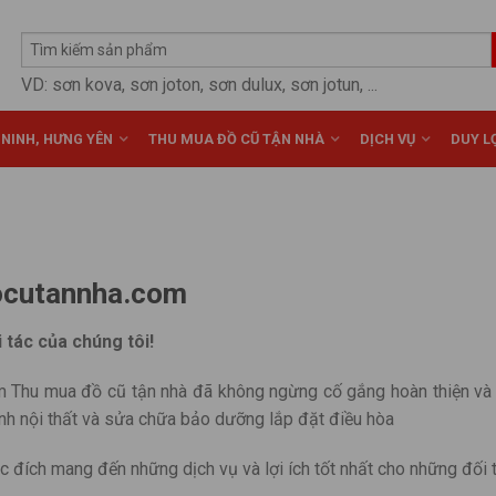
VD: sơn kova, sơn joton, sơn dulux, sơn jotun, ...
 NINH, HƯNG YÊN
THU MUA ĐỒ CŨ TẬN NHÀ
DỊCH VỤ
DUY LỢ
ocutannha.com
 tác của chúng tôi!
m Thu mua đồ cũ tận nhà đã không ngừng cố gắng hoàn thiện và 
ạnh nội thất và sửa chữa bảo dưỡng lắp đặt điều hòa
c đích mang đến những dịch vụ và lợi ích tốt nhất cho những đối 