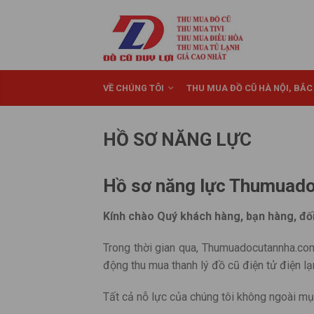
VỀ CHÚNG TÔI
THU MUA ĐỒ CŨ HÀ NỘI, BẮC
HỒ SƠ NĂNG LỰC
Hồ sơ năng lực Thumuad
Kính chào Quý khách hàng, bạn hàng, đối
Trong thời gian qua, Thumuadocutannha.co
động thu mua thanh lý đồ cũ điện tử điện l
Tất cả nỗ lực của chúng tôi không ngoài mụ