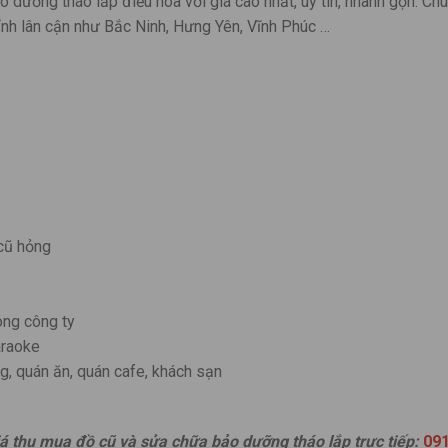
 dưỡng tháo lắp điều hòa với giá cao nhất, uy tín, nhanh gọn. Ch
tỉnh lân cận như Bắc Ninh, Hưng Yên, Vĩnh Phúc …
cũ hỏng
òng công ty
araoke
ng, quán ăn, quán cafe, khách sạn
iá thu mua đồ cũ và sửa chữa bảo dưỡng tháo lắp trực tiếp:
091