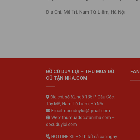
Địa Chỉ: Mễ Trì, Nam Từ Liêm, Hà Nội
ĐỒ CŨ DUY LỢI – THU MUA ĐỒ
FAN
CŨ TẬN NHÀ.COM
Địa chỉ: số 62 ngõ 135 P. Cầu Cốc,
Tây Mỗ, Nam Từ Liêm, Hà Nội
Email: docuduyloi@gmail.com
Web: thumuadocutannha.com –
docuduyloi.com
HOTLINE 8h – 21h tất cả các ngày