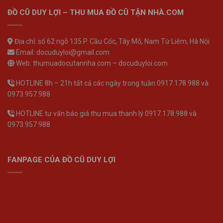
ĐỒ CŨ DUY LỢI – THU MUA ĐỒ CŨ TẬN NHÀ.COM
Địa chỉ: số 62 ngõ 135 P. Cầu Cốc, Tây Mỗ, Nam Từ Liêm, Hà Nội
Email: docuduyloi@gmail.com
Web: thumuadocutannha.com – docuduyloi.com
HOTLINE 8h – 21h tất cả các ngày trong tuần 0917.178.988 và
0973.957.988
HOTLINE tư vấn báo giá thu mua thanh lý 0917.178.988 và
0973.957.988
FANPAGE CỦA ĐỒ CŨ DUY LỢI