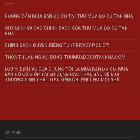
HƯỚNG DẪN MUA BÁN ĐỒ CŨ TẠI THU MUA ĐỒ CŨ TẬN NHÀ
QUY ĐỊNH VÀ CÁC CHÍNH SÁCH CỦA THU MUA ĐỒ CŨ TẬN
NHÀ
CHÍNH SÁCH QUYỀN RIÊNG TƯ (PRIVACY POLICY)
THỎA THUẬN NGƯỜI DÙNG THUMUADOCUTANNHA.COM
LƯU Ý: DỊCH VỤ CỦA CHÚNG TÔI LÀ MUA BÁN ĐỒ CŨ. MUA
BÁN ĐỒ CŨ GIÚP TÁI SỬ DỤNG RÁC THẢI, BẢO VỆ MÔI
TRƯỜNG SINH THÁI, TIẾT KIỆM CHI PHÍ CHO MỌI NHÀ.
GIỚI THIỆU