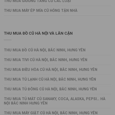
THU MUA GIƯỜNG TẦNG CŨ CÁC LOẠI
THU MUA MÁY ÉP MÍA CŨ HỎNG TẬN NHÀ
THU MUA ĐỒ CŨ HÀ NỘI VÀ LÂN CẬN
THU MUA ĐỒ CŨ HÀ NỘI, BẮC NINH, HƯNG YÊN
THU MUA TIVI CŨ HÀ NỘI, BẮC NINH, HƯNG YÊN
THU MUA ĐIỀU HÒA CŨ HÀ NỘI, BẮC NINH, HƯNG YÊN
THU MUA TỦ LẠNH CŨ HÀ NỘI, BẮC NINH, HƯNG YÊN
THU MUA TỦ ĐÔNG CŨ HÀ NỘI, BẮC NINH, HƯNG YÊN
THU MUA TỦ MÁT CŨ SANAKY, COCA, ALASKA, PEPSI… HÀ
NỘI BẮC NINH HƯNG YÊN
THU MUA MÁY GIẶT CŨ HÀ NỘI, BẮC NINH, HƯNG YÊN