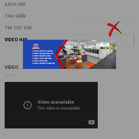
SÁCH HAY
THƯ GIÃN
TIN TỨC HAY
VIDEO HAY
VIDEO