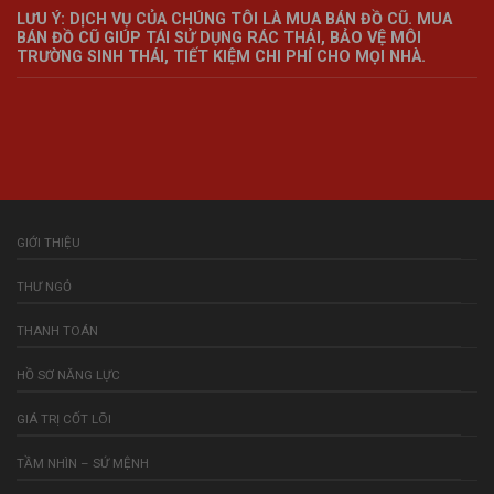
LƯU Ý: DỊCH VỤ CỦA CHÚNG TÔI LÀ MUA BÁN ĐỒ CŨ. MUA
BÁN ĐỒ CŨ GIÚP TÁI SỬ DỤNG RÁC THẢI, BẢO VỆ MÔI
TRƯỜNG SINH THÁI, TIẾT KIỆM CHI PHÍ CHO MỌI NHÀ.
GIỚI THIỆU
THƯ NGỎ
THANH TOÁN
HỒ SƠ NĂNG LỰC
GIÁ TRỊ CỐT LÕI
TẦM NHÌN – SỨ MỆNH