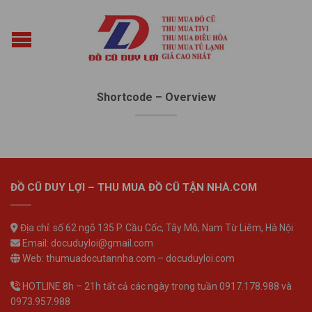
Shortcode – Overview
ĐỒ CŨ DUY LỢI – THU MUA ĐỒ CŨ TẬN NHÀ.COM
Địa chỉ: số 62 ngõ 135 P. Cầu Cốc, Tây Mỗ, Nam Từ Liêm, Hà Nội
Email: docuduyloi@gmail.com
Web: thumuadocutannha.com – docuduyloi.com
HOTLINE 8h – 21h tất cả các ngày trong tuần 0917.178.988 và
0973.957.988