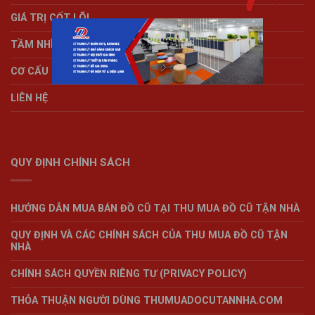
GIÁ TRỊ CỐT LÕI
TẦM NHÌN – SỨ MỆNH
CƠ CẤU TỔ CHỨC
LIÊN HỆ
QUY ĐỊNH CHÍNH SÁCH
HƯỚNG DẪN MUA BÁN ĐỒ CŨ TẠI THU MUA ĐỒ CŨ TẬN NHÀ
QUY ĐỊNH VÀ CÁC CHÍNH SÁCH CỦA THU MUA ĐỒ CŨ TẬN
NHÀ
CHÍNH SÁCH QUYỀN RIÊNG TƯ (PRIVACY POLICY)
THỎA THUẬN NGƯỜI DÙNG THUMUADOCUTANNHA.COM