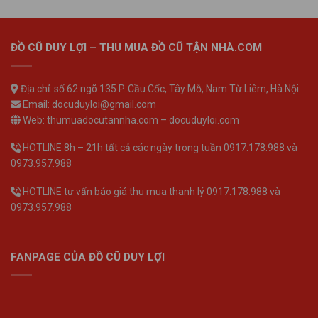
ĐỒ CŨ DUY LỢI – THU MUA ĐỒ CŨ TẬN NHÀ.COM
Địa chỉ: số 62 ngõ 135 P. Cầu Cốc, Tây Mỗ, Nam Từ Liêm, Hà Nội
Email: docuduyloi@gmail.com
Web: thumuadocutannha.com – docuduyloi.com
HOTLINE 8h – 21h tất cả các ngày trong tuần 0917.178.988 và
0973.957.988
HOTLINE tư vấn báo giá thu mua thanh lý 0917.178.988 và
0973.957.988
FANPAGE CỦA ĐỒ CŨ DUY LỢI