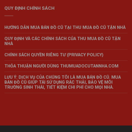
QUY ĐỊNH CHÍNH SÁCH
HƯỚNG DẪN MUA BÁN ĐỒ CŨ TẠI THU MUA ĐỒ CŨ TẬN NHÀ
QUY ĐỊNH VÀ CÁC CHÍNH SÁCH CỦA THU MUA ĐỒ CŨ TẬN
NHÀ
CHÍNH SÁCH QUYỀN RIÊNG TƯ (PRIVACY POLICY)
THỎA THUẬN NGƯỜI DÙNG THUMUADOCUTANNHA.COM
LƯU Ý: DỊCH VỤ CỦA CHÚNG TÔI LÀ MUA BÁN ĐỒ CŨ. MUA
BÁN ĐỒ CŨ GIÚP TÁI SỬ DỤNG RÁC THẢI, BẢO VỆ MÔI
TRƯỜNG SINH THÁI, TIẾT KIỆM CHI PHÍ CHO MỌI NHÀ.