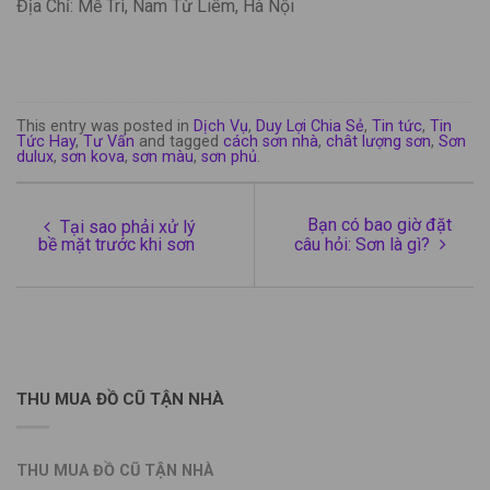
Địa Chỉ: Mễ Trì, Nam Từ Liêm, Hà Nội
This entry was posted in
Dịch Vụ
,
Duy Lợi Chia Sẻ
,
Tin tức
,
Tin
Tức Hay
,
Tư Vấn
and tagged
cách sơn nhà
,
chât lượng sơn
,
Sơn
dulux
,
sơn kova
,
sơn màu
,
sơn phủ
.
Bạn có bao giờ đặt
Tại sao phải xử lý
bề mặt trước khi sơn
câu hỏi: Sơn là gì?
THU MUA ĐỒ CŨ TẬN NHÀ
THU MUA ĐỒ CŨ TẬN NHÀ