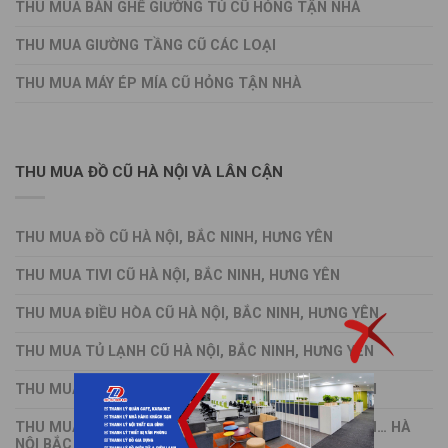
THU MUA BÀN GHẾ GIƯỜNG TỦ CŨ HỎNG TẬN NHÀ
THU MUA GIƯỜNG TẦNG CŨ CÁC LOẠI
THU MUA MÁY ÉP MÍA CŨ HỎNG TẬN NHÀ
THU MUA ĐỒ CŨ HÀ NỘI VÀ LÂN CẬN
THU MUA ĐỒ CŨ HÀ NỘI, BẮC NINH, HƯNG YÊN
THU MUA TIVI CŨ HÀ NỘI, BẮC NINH, HƯNG YÊN
THU MUA ĐIỀU HÒA CŨ HÀ NỘI, BẮC NINH, HƯNG YÊN
THU MUA TỦ LẠNH CŨ HÀ NỘI, BẮC NINH, HƯNG YÊN
THU MUA TỦ ĐÔNG CŨ HÀ NỘI, BẮC NINH, HƯNG YÊN
THU MUA TỦ MÁT CŨ SANAKY, COCA, ALASKA, PEPSI… HÀ
NỘI BẮC NINH HƯNG YÊN