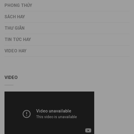
PHONG THỦY
SÁCH HAY
THƯ GIÃN
TIN TỨC HAY
VIDEO HAY
VIDEO