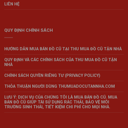
LIÊN HỆ
QUY ĐỊNH CHÍNH SÁCH
HƯỚNG DẪN MUA BÁN ĐỒ CŨ TẠI THU MUA ĐỒ CŨ TẬN NHÀ
QUY ĐỊNH VÀ CÁC CHÍNH SÁCH CỦA THU MUA ĐỒ CŨ TẬN
NHÀ
CHÍNH SÁCH QUYỀN RIÊNG TƯ (PRIVACY POLICY)
THỎA THUẬN NGƯỜI DÙNG THUMUADOCUTANNHA.COM
LƯU Ý: DỊCH VỤ CỦA CHÚNG TÔI LÀ MUA BÁN ĐỒ CŨ. MUA
BÁN ĐỒ CŨ GIÚP TÁI SỬ DỤNG RÁC THẢI, BẢO VỆ MÔI
TRƯỜNG SINH THÁI, TIẾT KIỆM CHI PHÍ CHO MỌI NHÀ.