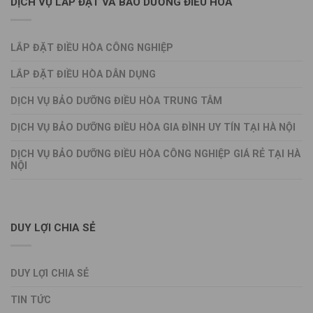
DỊCH VỤ LẮP ĐẶT VÀ BẢO DƯỠNG ĐIỀU HÒA
LẮP ĐẶT ĐIỀU HÒA CÔNG NGHIỆP
LẮP ĐẶT ĐIỀU HÒA DÂN DỤNG
DỊCH VỤ BẢO DƯỠNG ĐIỀU HÒA TRUNG TÂM
DỊCH VỤ BẢO DƯỠNG ĐIỀU HÒA GIA ĐÌNH UY TÍN TẠI HÀ NỘI
DỊCH VỤ BẢO DƯỠNG ĐIỀU HÒA CÔNG NGHIỆP GIÁ RẺ TẠI HÀ
NỘI
DUY LỢI CHIA SẺ
DUY LỢI CHIA SẺ
TIN TỨC