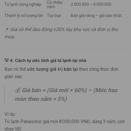
Cũ nhiều
Tủ lạnh công nghiệp
2.000.000 – 4.000.000
năm
Thanh lý số lượng lớn
Tùy loại
Báo giá riêng – giá cao nhất
📌
Giá có thể dao động ±20% tùy khu vực và đơn vị thu
mua.
💡
4. Cách tự ước tính giá tủ lạnh tại nhà
Bạn có thể
ước lượng giá trị bán lại
theo công thức đơn
giản sau:
💰
Giá bán ≈ (Giá mới × 60%) – (Mức hao
mòn theo năm × 5%)
Ví dụ:
Tủ lạnh Panasonic giá mới 8.000.000 VNĐ, dùng 3 năm, còn
chạy tốt: