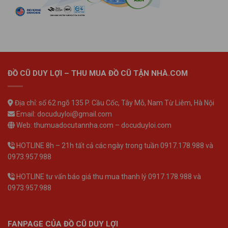
ĐỒ CŨ DUY LỢI – THU MUA ĐỒ CŨ TẬN NHÀ.COM
Địa chỉ: số 62 ngõ 135 P. Cầu Cốc, Tây Mỗ, Nam Từ Liêm, Hà Nội
Email: docuduyloi@gmail.com
Web: thumuadocutannha.com – docuduyloi.com
HOTLINE 8h – 21h tất cả các ngày trong tuần 0917.178.988 và
0973.957.988
HOTLINE tư vấn báo giá thu mua thanh lý 0917.178.988 và
0973.957.988
FANPAGE CỦA ĐỒ CŨ DUY LỢI