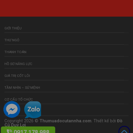
GIỚI THIỆU
THƯ NGỎ
THANH TOÁN
HỒ SƠ NĂNG LỰC
GIÁ TRỊ CỐT LÕI
TẦM NHÌN – SỨ MỆNH
CƠ CẤU TỔ CHỨC
LIÊN HỆ
Copyright 2026 ©
Thumuadocutannha.com
. Thiết kế bởi
Đồ
Cũ Duy Lợi
0917.178.988