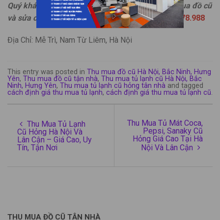
Quý khách vui lòng liên hệ để được báo giá thu mua đồ cũ
và sửa chữa bảo dưỡng tháo lắp trực tiếp:
0917.178.988
Địa Chỉ: Mễ Trì, Nam Từ Liêm, Hà Nội
This entry was posted in
Thu mua đồ cũ Hà Nội, Bắc Ninh, Hưng
Yên
,
Thu mua đồ cũ tận nhà
,
Thu mua tủ lạnh cũ Hà Nội, Bắc
Ninh, Hưng Yên
,
Thu mua tủ lạnh cũ hỏng tân nhà
and tagged
cách định giá thu mua tủ lạnh
,
cách định giá thu mua tủ lạnh cũ
.
Thu Mua Tủ Mát Coca,
Thu Mua Tủ Lạnh
Pepsi, Sanaky Cũ
Cũ Hỏng Hà Nội Và
Hỏng Giá Cao Tại Hà
Lân Cận – Giá Cao, Uy
Tín, Tận Nơi
Nội Và Lân Cận
THU MUA ĐỒ CŨ TẬN NHÀ