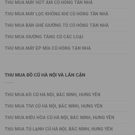
THU MUA MÁY HÚT ẨM CŨ HỎNG TÂN NHÀ
THU MUA MÁY LỌC KHÔNG KHÍ CŨ HỎNG TÂN NHÀ
THU MUA BÀN GHẾ GIƯỜNG TỦ CŨ HỎNG TẬN NHÀ
THU MUA GIƯỜNG TẦNG CŨ CÁC LOẠI
THU MUA MÁY ÉP MÍA CŨ HỎNG TẬN NHÀ
THU MUA ĐỒ CŨ HÀ NỘI VÀ LÂN CẬN
THU MUA ĐỒ CŨ HÀ NỘI, BẮC NINH, HƯNG YÊN
THU MUA TIVI CŨ HÀ NỘI, BẮC NINH, HƯNG YÊN
THU MUA ĐIỀU HÒA CŨ HÀ NỘI, BẮC NINH, HƯNG YÊN
THU MUA TỦ LẠNH CŨ HÀ NỘI, BẮC NINH, HƯNG YÊN