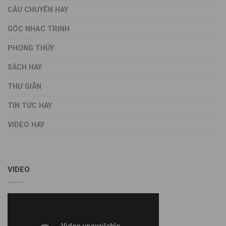
CÂU CHUYÊN HAY
GÓC NHẠC TRỊNH
PHONG THỦY
SÁCH HAY
THƯ GIÃN
TIN TỨC HAY
VIDEO HAY
VIDEO