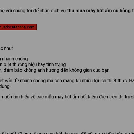
hệ với chúng tôi để nhận dịch vụ
thu mua máy hút ẩm cũ hỏng tậ
muadocutannha.com
ác như:
h nhanh chóng.
 biệt thương hiệu hay tình trạng.
àn, đảm bảo không ảnh hưởng đến không gian của bạn.
yết vấn đề nhanh chóng mà còn mang lại nhiều lợi ích thiết thực. 
 dụng.
muốn tìm hiểu về các mẫu máy hút ẩm tiết kiệm điện trên thị trườ
tốt nhất. Chúng tôi xin cam kết thu mua đồ cũ, sửa chữa bảo dưỡng