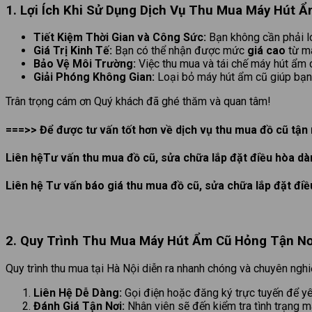
1. Lợi Ích Khi Sử Dụng Dịch Vụ Thu Mua Máy Hút 
Tiết Kiệm Thời Gian và Công Sức:
Bạn không cần phải lo
Giá Trị Kinh Tế:
Bạn có thể nhận được mức
giá cao
từ má
Bảo Vệ Môi Trường:
Việc thu mua và tái chế máy hút ẩm c
Giải Phóng Không Gian:
Loại bỏ máy hút ẩm cũ giúp bạn 
Trân trọng cám ơn Quý khách đã ghé thăm và quan tâm!
===>> Để được tư vấn tốt hơn về dịch vụ thu mua đồ cũ tận n
Liên hệTư vấn thu mua đồ cũ, sửa chữa lắp đặt điều hòa d
Liên hệ Tư vấn báo giá thu mua đồ cũ, sửa chữa lắp đặt đi
2. Quy Trình Thu Mua Máy Hút Ẩm Cũ Hỏng Tận Nơi
Quy trình thu mua tại Hà Nội diễn ra nhanh chóng và chuyên nghi
Liên Hệ Dễ Dàng:
Gọi điện hoặc đăng ký trực tuyến để yê
Đánh Giá Tận Nơi:
Nhân viên sẽ đến kiểm tra tình trạng m