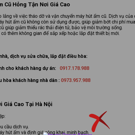
Ẩm Cũ Hỏng Tận Nơi Giá Cao
 lắng về việc tháo dỡ và vận chuyển máy hút ẩm cũ. Dịch vụ của c
y hút ẩm cũ không còn sử dụng được, giúp giảm bớt chi phí mua 
ũ giúp giảm thiểu rác thải điện tử, bảo vệ môi trường sống.
có thêm không gian để sắp xếp hoặc lắp đặt thiết bị mới.
hà, dịch vụ sửa chữa, lắp đặt điều hòa:
ành cho khách hàng dự án:
0917.178.988
ều hòa khách hàng nhà dân :
0973.957.988
 Giá Cao Tại Hà Nội
ệp:
u cầu dịch vụ.
áy hút ẩm và định giá công khai, minh bạch.