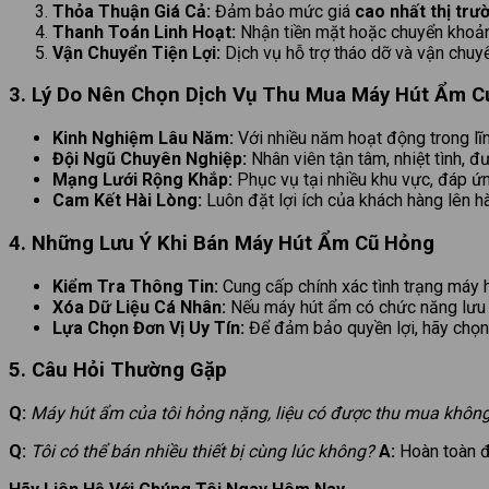
Thỏa Thuận Giá Cả:
Đảm bảo mức giá
cao nhất thị trư
Thanh Toán Linh Hoạt:
Nhận tiền mặt hoặc chuyển khoản 
Vận Chuyển Tiện Lợi:
Dịch vụ hỗ trợ tháo dỡ và vận chuy
3. Lý Do Nên Chọn Dịch Vụ Thu Mua Máy Hút Ẩm C
Kinh Nghiệm Lâu Năm:
Với nhiều năm hoạt động trong lĩnh
Đội Ngũ Chuyên Nghiệp:
Nhân viên tận tâm, nhiệt tình, đ
Mạng Lưới Rộng Khắp:
Phục vụ tại nhiều khu vực, đáp ứ
Cam Kết Hài Lòng:
Luôn đặt lợi ích của khách hàng lên h
4. Những Lưu Ý Khi Bán Máy Hút Ẩm Cũ Hỏng
Kiểm Tra Thông Tin:
Cung cấp chính xác tình trạng máy 
Xóa Dữ Liệu Cá Nhân:
Nếu máy hút ẩm có chức năng lưu tr
Lựa Chọn Đơn Vị Uy Tín:
Để đảm bảo quyền lợi, hãy chọn 
5. Câu Hỏi Thường Gặp
Q:
Máy hút ẩm của tôi hỏng nặng, liệu có được thu mua khôn
Q:
Tôi có thể bán nhiều thiết bị cùng lúc không?
A:
Hoàn toàn đư