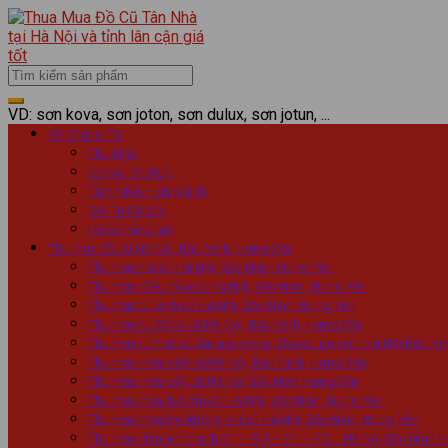
VD: sơn kova, sơn joton, sơn dulux, sơn jotun, ...
Về Chúng Tôi
Thư Ngỏ
Cơ cấu tổ chức
Tầm Nhìn – Sứ Mệnh
Giá Trị Cốt Lõi
Hồ sơ năng lực
Thu mua đồ cũ Hà Nội, Bắc Ninh, Hưng Yên
Thu mua tivi cũ Hà Nội, Bắc Ninh, Hưng Yên
Thu mua điều hòa cũ Hà Nội, Bắc Ninh, Hưng Yên
Thu mua tủ lạnh cũ Hà Nội, Bắc Ninh, Hưng Yên
Thu mua tủ đông cũ Hà Nội, Bắc Ninh, Hưng Yên
Thu mua tủ mát cũ Sanaky, coca, alaska, pepsi… Hà Nội Bắc N
Thu mua máy giặt cũ Hà Nội, Bắc Ninh, Hưng Yên
Thu mua máy sấy cũ Hà Nội Bắc Ninh Hưng Yên
Thu mua máy hút ẩm cũ Hà Nội, Bắc Ninh, Hưng Yên
Thu mua máy lọc không khí cũ Hà Nội, Bắc Ninh, Hưng Yên
Thu mua dàn âm thanh 2.1 – 5.1 – 7.1 – 7.2… Hà Nội Bắc Ninh 