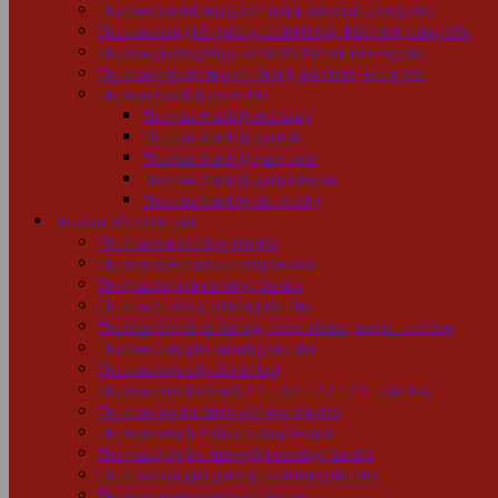
Thu mua loa đài âm ly cũ Hà Nội, Bắc Ninh, Hưng Yên
Thu mua bàn ghế giường tủ cũ Hà Nội, Bắc Ninh, Hưng Yên
Thu mua giường tầng cũ Hà Nội Bắc Ninh Hưng Yên
Thu mua máy ép mía cũ Hà Nội, Bắc Ninh, Hưng Yên
Thu mua thanh lý dự án lớn
Thu mua thanh lý nhà hàng
Thu mua thanh lý quán ăn
Thu mua thanh lý quán cafe
Thu mua thanh lý quán karaoke
Thu mua thanh lý văn phòng
Thu mua đồ cũ tận nhà
Thu mua tivi cũ hỏng tân nhà
Thu mua điều hòa cũ hỏng tận nhà
Thu mua tủ lạnh cũ hỏng tân nhà
Thu mua tủ đông cũ hỏng tân nhà
Thu mua tủ mát cũ Sanaky, coca, alaska, pepsi… các loại
Thu mua máy giặt cũ hỏng tân nhà
Thu mua máy sấy cũ các loại
Thu mua dàn âm thanh 2.1 – 5.1 – 7.1 – 7.2… các loại
Thu mua loa đài âm ly cũ hỏng tận nhà
Thu mua máy hút ẩm cũ hỏng tân nhà
Thu mua máy lọc không khí cũ hỏng tân nhà
Thu mua bàn ghế giường tủ cũ hỏng tận nhà
Thu mua giường tầng cũ các loại