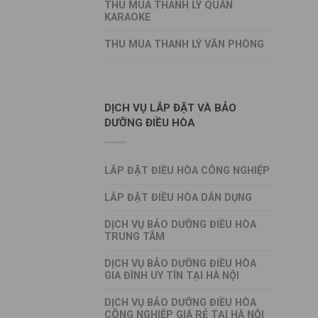
THU MUA THANH LÝ QUÁN
KARAOKE
THU MUA THANH LÝ VĂN PHÒNG
DỊCH VỤ LẮP ĐẶT VÀ BẢO
DƯỠNG ĐIỀU HÒA
LẮP ĐẶT ĐIỀU HÒA CÔNG NGHIỆP
LẮP ĐẶT ĐIỀU HÒA DÂN DỤNG
DỊCH VỤ BẢO DƯỠNG ĐIỀU HÒA
TRUNG TÂM
DỊCH VỤ BẢO DƯỠNG ĐIỀU HÒA
GIA ĐÌNH UY TÍN TẠI HÀ NỘI
DỊCH VỤ BẢO DƯỠNG ĐIỀU HÒA
CÔNG NGHIỆP GIÁ RẺ TẠI HÀ NỘI