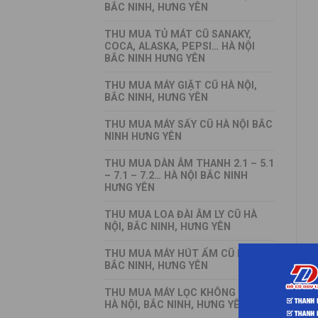
BẮC NINH, HƯNG YÊN
THU MUA TỦ MÁT CŨ SANAKY,
COCA, ALASKA, PEPSI… HÀ NỘI
BẮC NINH HƯNG YÊN
THU MUA MÁY GIẶT CŨ HÀ NỘI,
BẮC NINH, HƯNG YÊN
THU MUA MÁY SẤY CŨ HÀ NỘI BẮC
NINH HƯNG YÊN
THU MUA DÀN ÂM THANH 2.1 – 5.1
– 7.1 – 7.2… HÀ NỘI BẮC NINH
HƯNG YÊN
THU MUA LOA ĐÀI ÂM LY CŨ HÀ
NỘI, BẮC NINH, HƯNG YÊN
THU MUA MÁY HÚT ẨM CŨ HÀ NỘI,
BẮC NINH, HƯNG YÊN
THU MUA MÁY LỌC KHÔNG KHÍ CŨ
HÀ NỘI, BẮC NINH, HƯNG YÊN