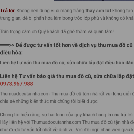
Trả lời:
Không nên dùng vì xi măng trắng
thay sơn lót
không tạo
trung gian, dễ bị phấn hóa làm bong tróc lớp phủ và không có kh
Trân trọng cám ơn Quý khách đã ghé thăm và quan tâm!
===>> Để được tư vấn tốt hơn về dịch vụ thu mua đồ cũ 
điều hòa:
Liên hệTư vấn thu mua đồ cũ, sửa chữa lắp đặt điều hòa dà
Liên hệ Tư vấn báo giá thu mua đồ cũ, sửa chữa lắp đặ
0973.957.988
Thumuadocutannha.com Thu mua đồ cũ tận nhà rất vui lòng giải 
chia sẻ những kiến thức mà chúng tôi biết được.
Chúng tôi hiểu rằng, sự hài lòng của quý khách hàng là câu trả lờ
Hãy liên hệ với Thumuadocutannha.com Thu mua đồ cũ tận nhà đ
như được tư vấn tốt nhất về dịch vụ. Với đội ngũ nhân viên già