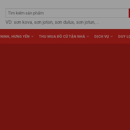
VD: sơn kova, sơn joton, sơn dulux, sơn jotun, ...
 NINH, HƯNG YÊN
THU MUA ĐỒ CŨ TẬN NHÀ
DỊCH VỤ
DUY LỢ
Posted on
Tháng Bảy 23, 2014
by
vuacun