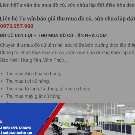
Liên hệTư vấn thu mua đồ cũ, sửa chữa lắp đặt điều hòa dà
Liên hệ Tư vấn báo giá thu mua đồ cũ, sửa chữa lắp đặ
0973.957.988
ĐỒ CŨ DUY LỢI – THU MUA ĐỒ CŨ TẬN NHÀ.COM
Chuyên thu mua đồ cũ tận nhà, sửa chữa bảo dưỡng tháo lắp điều h
Chúng tôi nhận thua mua đồ cũ, sửa chữa bảo dưỡng tháo lắp điều
Bắc Ninh, Hưng Yên, Vĩnh Phúc …
Thu mua điều hòa cũ hỏng,
Thu mua tivi cũ hỏng,
Thu mua tủ lạnh, tủ đông, tủ mát cũ hỏng
Thu mua máy giặt cũ hỏng
Thu mua máy ép mía cũ hỏng
Thu mua máy lọc nước cũ hỏng
Thu mua bình nóng lạnh cũ hỏng
Thu mua máy hút ẩm, máy lọc không khí cũ hỏng
Thu mua loa đài âm ly cũ hỏng