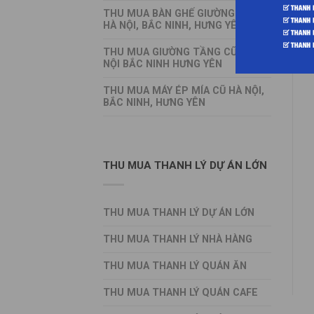
THU MUA BÀN GHẾ GIƯỜNG TỦ CŨ
HÀ NỘI, BẮC NINH, HƯNG YÊN
THU MUA GIƯỜNG TẦNG CŨ HÀ
NỘI BẮC NINH HƯNG YÊN
THU MUA MÁY ÉP MÍA CŨ HÀ NỘI,
BẮC NINH, HƯNG YÊN
THU MUA THANH LÝ DỰ ÁN LỚN
THU MUA THANH LÝ DỰ ÁN LỚN
THU MUA THANH LÝ NHÀ HÀNG
THU MUA THANH LÝ QUÁN ĂN
THU MUA THANH LÝ QUÁN CAFE