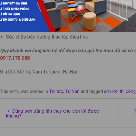
Thu mua đồ nội thất cũ hỏng
Thu mua thanh lý thiết bị cũ hỏng văn phòng công ty
Thu mua thanh lý thiết bị cũ hỏng quán karaoke
Thu mua thanh lý thiết bị cũ hỏng nhà hàng, quán ăn, quán cafe
Sửa chữa bảo dưỡng tháo lắp điều hòa
Quý khách vui lòng liên hệ để được báo giá thu mua đồ cũ và 
0917.178.988
Địa Chỉ: Mễ Trì, Nam Từ Liêm, Hà Nội
This entry was posted in
Tin tức
,
Tư Vấn
and tagged
sơn lót
,
thi công
Dùng sơn trắng lăn thay cho sơn lót được
T
không?