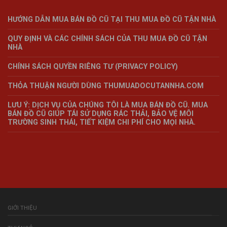
HƯỚNG DẪN MUA BÁN ĐỒ CŨ TẠI THU MUA ĐỒ CŨ TẬN NHÀ
QUY ĐỊNH VÀ CÁC CHÍNH SÁCH CỦA THU MUA ĐỒ CŨ TẬN
NHÀ
CHÍNH SÁCH QUYỀN RIÊNG TƯ (PRIVACY POLICY)
THỎA THUẬN NGƯỜI DÙNG THUMUADOCUTANNHA.COM
LƯU Ý: DỊCH VỤ CỦA CHÚNG TÔI LÀ MUA BÁN ĐỒ CŨ. MUA
BÁN ĐỒ CŨ GIÚP TÁI SỬ DỤNG RÁC THẢI, BẢO VỆ MÔI
TRƯỜNG SINH THÁI, TIẾT KIỆM CHI PHÍ CHO MỌI NHÀ.
GIỚI THIỆU