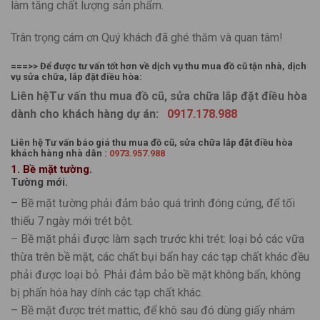
làm tăng chất lượng sản phẩm.
Trân trọng cám ơn Quý khách đã ghé thăm và quan tâm!
===>> Để được tư vấn tốt hơn về dịch vụ thu mua đồ cũ tận nhà, dịch
vụ sửa chữa, lắp đặt điều hòa:
Liên hệTư vấn thu mua đồ cũ, sửa chữa lắp đặt điều hòa
dành cho khách hàng dự án:
0917.178.988
Liên hệ Tư vấn báo giá thu mua đồ cũ, sửa chữa lắp đặt điều hòa
khách hàng nhà dân :
0973.957.988
1. Bề mặt tường.
Tường mới.
– Bề mặt tường phải đảm bảo quá trình đóng cứng, để tối
thiểu 7 ngày mới trét bột.
– Bề mặt phải được làm sạch trước khi trét: loại bỏ các vữa
thừa trên bề mặt, các chất bụi bẩn hay các tạp chất khác đều
phải được loại bỏ. Phải đảm bảo bề mặt không bẩn, không
bị phấn hóa hay dính các tạp chất khác.
– Bề mặt được trét mattic, để khô sau đó dùng giấy nhám