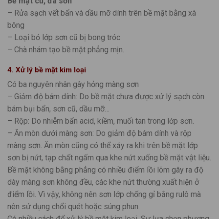
Bề mặt cũ, đã sơn
– Rửa sạch vết bẩn và dầu mỡ dính trên bề mặt bằng xà
bông
– Loại bỏ lớp sơn cũ bị bong tróc
– Chà nhám tạo bề mặt phẳng mịn.
4. Xử lý bề mặt kim loại
Có ba nguyên nhân gây hỏng màng sơn
– Giảm độ bám dính: Do bề mặt chưa được xử lý sạch còn
bám bụi bẩn, sơn cũ, dầu mỡ…
– Rộp: Do nhiễm bẩn acid, kiềm, muối tan trong lớp sơn.
– Ăn mòn dưới màng sơn: Do giảm độ bám dính và rộp
màng sơn. Ăn mòn cũng có thể xảy ra khi trên bề mặt lớp
sơn bị nứt, tạp chất ngấm qua khe nứt xuống bề mặt vật liệu.
Bề mặt không bằng phẳng có nhiều điểm lồi lõm gây ra độ
dày màng sơn không đều, các khe nứt thường xuất hiện ở
điểm lồi. Vì vậy, không nên sơn lớp chống gỉ bằng rulô mà
nên sử dụng chổi quét hoặc súng phun.
Có nhiều cách để xử lý bề mặt kim loại. Sự lựa chọn phương