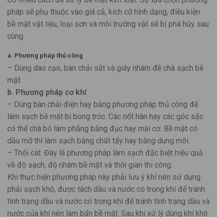
pháp sẽ phụ thuộc vào giá cả, kích cỡ hình dạng, điều kiện
bề mặt vật liệu, loại sơn và môi trường vật sẽ bị phá hủy sau
cùng.
a. Phương pháp thủ công
– Dùng dao cạo, bàn chải sắt và giáy nhám đề chà sạch bề
mặt
b. Phương pháp cơ khí
– Dùng bàn chải điện hay bằng phương pháp thủ công để
làm sạch bề mặt bị bong tróc. Các nốt hàn hay các góc sắc
có thể chà bỏ làm phẳng bằng đục hay mài cơ. Bề mặt có
dầu mỡ thì làm sạch bằng chất tẩy hay bằng dung môi.
– Thổi cát: Đây là phương pháp làm sạch đặc biệt hiệu quả
về độ sạch, độ nhám bề mặt và thời gian thi công.
Khi thực hiện phương pháp này phải lưu ý khí nén sử dụng
phải sạch khô, được tách dầu và nước có trong khí để tránh
tình trạng dầu và nước có trong khí để tránh tình trạng dầu và
nước của khí nén làm bẩn bề mặt. Sau khi xử lý dùng khí khô