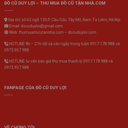
ĐỒ CŨ DUY LỢI – THU MUA ĐỒ CŨ TẬN NHÀ.COM
Địa chỉ: số 62 ngõ 135 P. Cầu Cốc, Tây Mỗ, Nam Từ Liêm, Hà Nội
Email: docuduyloi@gmail.com
Web: thumuadocutannha.com – docuduyloi.com
HOTLINE 8h – 21h tất cả các ngày trong tuần 0917.178.988 và
0973.957.988
HOTLINE tư vấn báo giá thu mua thanh lý 0917.178.988 và
0973.957.988
FANPAGE CỦA ĐỒ CŨ DUY LỢI
VỀ CHÚNG TÔI