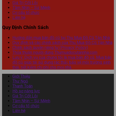
Giá Trị Cốt Lõi
Tầm Nhìn – Sứ Mệnh
Cơ cấu tổ chức
Liên hệ
Quy Định Chính Sách
Hướng dẫn mua bán đồ cũ tại Thu Mua Đồ Cũ Tận Nhà
Quy định và các chính sách của Thu Mua Đồ Cũ Tận Nhà
Chính sách quyền riêng tư (Privacy Policy)
Thỏa thuận người dùng Thumuadocutannha.com
Lưu ý: Dịch vụ của chúng tôi là mua bán đồ cũ. Mua bán
đồ cũ giúp tái sử dụng rác thải, bảo vệ môi trường sinh
thái, tiết kiệm chi phí cho mọi nhà.
Giới Thiệu
Thư Ngỏ
Thanh Toán
Hồ sơ năng lực
Giá Trị Cốt Lõi
Tầm Nhìn – Sứ Mệnh
Cơ cấu tổ chức
Liên hệ