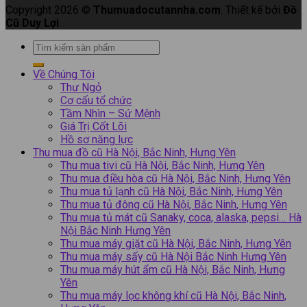
Copyright 2026 ©
Thumuadocutannha.com
. Thiết kế bởi
Đồ
Cũ Duy Lợi
Về Chúng Tôi
Thư Ngỏ
Cơ cấu tổ chức
Tầm Nhìn – Sứ Mệnh
Giá Trị Cốt Lõi
Hồ sơ năng lực
Thu mua đồ cũ Hà Nội, Bắc Ninh, Hưng Yên
Thu mua tivi cũ Hà Nội, Bắc Ninh, Hưng Yên
Thu mua điều hòa cũ Hà Nội, Bắc Ninh, Hưng Yên
Thu mua tủ lạnh cũ Hà Nội, Bắc Ninh, Hưng Yên
Thu mua tủ đông cũ Hà Nội, Bắc Ninh, Hưng Yên
Thu mua tủ mát cũ Sanaky, coca, alaska, pepsi… Hà
Nội Bắc Ninh Hưng Yên
Thu mua máy giặt cũ Hà Nội, Bắc Ninh, Hưng Yên
Thu mua máy sấy cũ Hà Nội Bắc Ninh Hưng Yên
Thu mua máy hút ẩm cũ Hà Nội, Bắc Ninh, Hưng
Yên
Thu mua máy lọc không khí cũ Hà Nội, Bắc Ninh,