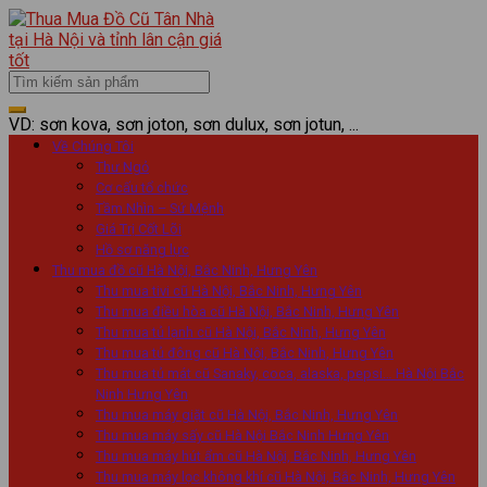
VD: sơn kova, sơn joton, sơn dulux, sơn jotun, ...
Về Chúng Tôi
Thư Ngỏ
Cơ cấu tổ chức
Tầm Nhìn – Sứ Mệnh
Giá Trị Cốt Lõi
Hồ sơ năng lực
Thu mua đồ cũ Hà Nội, Bắc Ninh, Hưng Yên
Thu mua tivi cũ Hà Nội, Bắc Ninh, Hưng Yên
Thu mua điều hòa cũ Hà Nội, Bắc Ninh, Hưng Yên
Thu mua tủ lạnh cũ Hà Nội, Bắc Ninh, Hưng Yên
Thu mua tủ đông cũ Hà Nội, Bắc Ninh, Hưng Yên
Thu mua tủ mát cũ Sanaky, coca, alaska, pepsi… Hà Nội Bắc
Ninh Hưng Yên
Thu mua máy giặt cũ Hà Nội, Bắc Ninh, Hưng Yên
Thu mua máy sấy cũ Hà Nội Bắc Ninh Hưng Yên
Thu mua máy hút ẩm cũ Hà Nội, Bắc Ninh, Hưng Yên
Thu mua máy lọc không khí cũ Hà Nội, Bắc Ninh, Hưng Yên