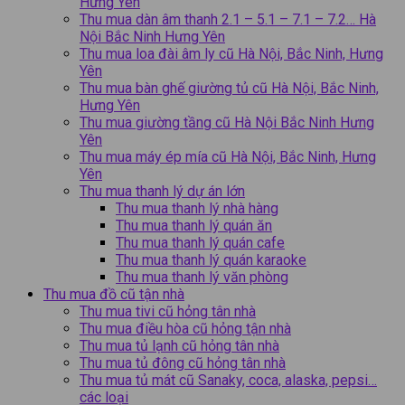
Hưng Yên
Thu mua dàn âm thanh 2.1 – 5.1 – 7.1 – 7.2… Hà
Nội Bắc Ninh Hưng Yên
Thu mua loa đài âm ly cũ Hà Nội, Bắc Ninh, Hưng
Yên
Thu mua bàn ghế giường tủ cũ Hà Nội, Bắc Ninh,
Hưng Yên
Thu mua giường tầng cũ Hà Nội Bắc Ninh Hưng
Yên
Thu mua máy ép mía cũ Hà Nội, Bắc Ninh, Hưng
Yên
Thu mua thanh lý dự án lớn
Thu mua thanh lý nhà hàng
Thu mua thanh lý quán ăn
Thu mua thanh lý quán cafe
Thu mua thanh lý quán karaoke
Thu mua thanh lý văn phòng
Thu mua đồ cũ tận nhà
Thu mua tivi cũ hỏng tân nhà
Thu mua điều hòa cũ hỏng tận nhà
Thu mua tủ lạnh cũ hỏng tân nhà
Thu mua tủ đông cũ hỏng tân nhà
Thu mua tủ mát cũ Sanaky, coca, alaska, pepsi…
các loại