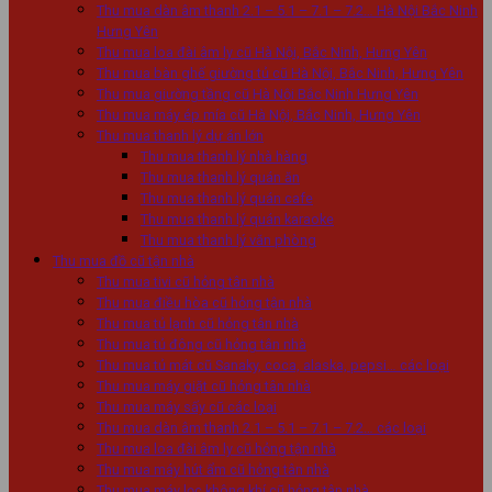
Thu mua dàn âm thanh 2.1 – 5.1 – 7.1 – 7.2… Hà Nội Bắc Ninh
Hưng Yên
Thu mua loa đài âm ly cũ Hà Nội, Bắc Ninh, Hưng Yên
Thu mua bàn ghế giường tủ cũ Hà Nội, Bắc Ninh, Hưng Yên
Thu mua giường tầng cũ Hà Nội Bắc Ninh Hưng Yên
Thu mua máy ép mía cũ Hà Nội, Bắc Ninh, Hưng Yên
Thu mua thanh lý dự án lớn
Thu mua thanh lý nhà hàng
Thu mua thanh lý quán ăn
Thu mua thanh lý quán cafe
Thu mua thanh lý quán karaoke
Thu mua thanh lý văn phòng
Thu mua đồ cũ tận nhà
Thu mua tivi cũ hỏng tân nhà
Thu mua điều hòa cũ hỏng tận nhà
Thu mua tủ lạnh cũ hỏng tân nhà
Thu mua tủ đông cũ hỏng tân nhà
Thu mua tủ mát cũ Sanaky, coca, alaska, pepsi… các loại
Thu mua máy giặt cũ hỏng tân nhà
Thu mua máy sấy cũ các loại
Thu mua dàn âm thanh 2.1 – 5.1 – 7.1 – 7.2… các loại
Thu mua loa đài âm ly cũ hỏng tận nhà
Thu mua máy hút ẩm cũ hỏng tân nhà
Thu mua máy lọc không khí cũ hỏng tân nhà