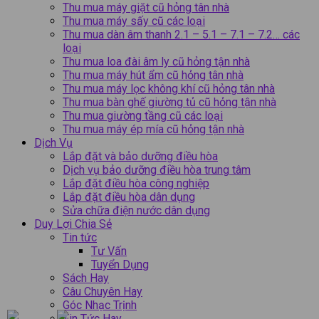
Thu mua máy giặt cũ hỏng tân nhà
Thu mua máy sấy cũ các loại
Thu mua dàn âm thanh 2.1 – 5.1 – 7.1 – 7.2… các
loại
Thu mua loa đài âm ly cũ hỏng tận nhà
Thu mua máy hút ẩm cũ hỏng tân nhà
Thu mua máy lọc không khí cũ hỏng tân nhà
Thu mua bàn ghế giường tủ cũ hỏng tận nhà
Thu mua giường tầng cũ các loại
Thu mua máy ép mía cũ hỏng tận nhà
Dịch Vụ
Lắp đặt và bảo dưỡng điều hòa
Dịch vụ bảo dưỡng điều hòa trung tâm
Lắp đặt điều hòa công nghiệp
Lắp đặt điều hòa dân dụng
Sửa chữa điện nước dân dụng
Duy Lợi Chia Sẻ
Tin tức
Tư Vấn
Tuyển Dụng
Sách Hay
Câu Chuyên Hay
Góc Nhạc Trịnh
Tin Tức Hay