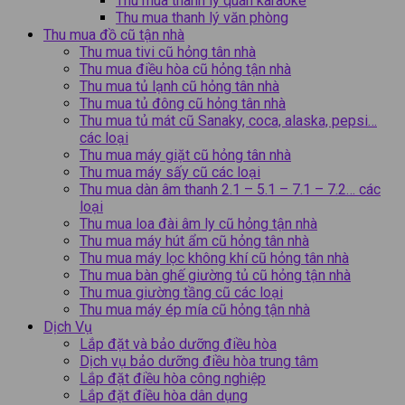
Thu mua thanh lý quán karaoke
Thu mua thanh lý văn phòng
Thu mua đồ cũ tận nhà
Thu mua tivi cũ hỏng tân nhà
Thu mua điều hòa cũ hỏng tận nhà
Thu mua tủ lạnh cũ hỏng tân nhà
Thu mua tủ đông cũ hỏng tân nhà
Thu mua tủ mát cũ Sanaky, coca, alaska, pepsi…
các loại
Thu mua máy giặt cũ hỏng tân nhà
Thu mua máy sấy cũ các loại
Thu mua dàn âm thanh 2.1 – 5.1 – 7.1 – 7.2… các
loại
Thu mua loa đài âm ly cũ hỏng tận nhà
Thu mua máy hút ẩm cũ hỏng tân nhà
Thu mua máy lọc không khí cũ hỏng tân nhà
Thu mua bàn ghế giường tủ cũ hỏng tận nhà
Thu mua giường tầng cũ các loại
Thu mua máy ép mía cũ hỏng tận nhà
Dịch Vụ
Lắp đặt và bảo dưỡng điều hòa
Dịch vụ bảo dưỡng điều hòa trung tâm
Lắp đặt điều hòa công nghiệp
Lắp đặt điều hòa dân dụng