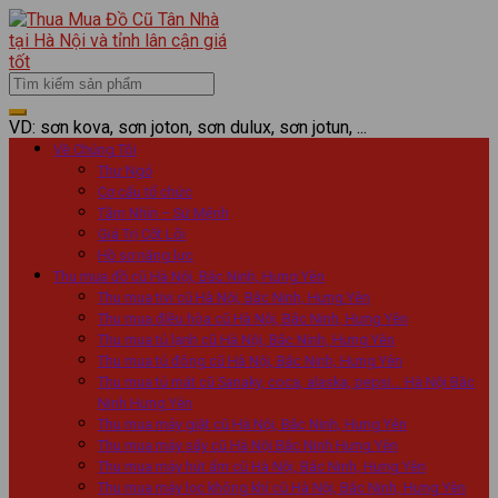
VD: sơn kova, sơn joton, sơn dulux, sơn jotun, ...
Về Chúng Tôi
Thư Ngỏ
Cơ cấu tổ chức
Tầm Nhìn – Sứ Mệnh
Giá Trị Cốt Lõi
Hồ sơ năng lực
Thu mua đồ cũ Hà Nội, Bắc Ninh, Hưng Yên
Thu mua tivi cũ Hà Nội, Bắc Ninh, Hưng Yên
Thu mua điều hòa cũ Hà Nội, Bắc Ninh, Hưng Yên
Thu mua tủ lạnh cũ Hà Nội, Bắc Ninh, Hưng Yên
Thu mua tủ đông cũ Hà Nội, Bắc Ninh, Hưng Yên
Thu mua tủ mát cũ Sanaky, coca, alaska, pepsi… Hà Nội Bắc
Ninh Hưng Yên
Thu mua máy giặt cũ Hà Nội, Bắc Ninh, Hưng Yên
Thu mua máy sấy cũ Hà Nội Bắc Ninh Hưng Yên
Thu mua máy hút ẩm cũ Hà Nội, Bắc Ninh, Hưng Yên
Thu mua máy lọc không khí cũ Hà Nội, Bắc Ninh, Hưng Yên