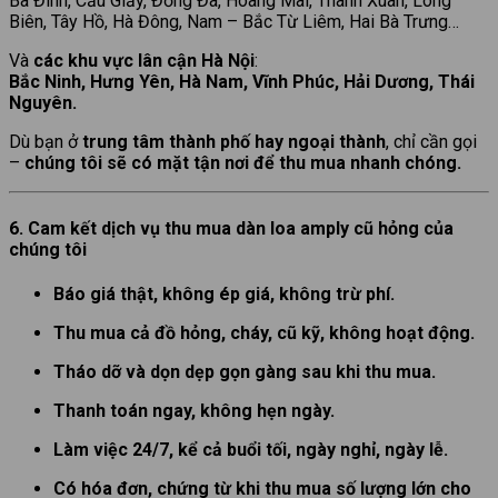
Ba Đình, Cầu Giấy, Đống Đa, Hoàng Mai, Thanh Xuân, Long
Biên, Tây Hồ, Hà Đông, Nam – Bắc Từ Liêm, Hai Bà Trưng…
Và
các khu vực lân cận Hà Nội
:
Bắc Ninh, Hưng Yên, Hà Nam, Vĩnh Phúc, Hải Dương, Thái
Nguyên.
Dù bạn ở
trung tâm thành phố hay ngoại thành
, chỉ cần gọi
–
chúng tôi sẽ có mặt tận nơi để thu mua nhanh chóng.
6. Cam kết dịch vụ thu mua dàn loa amply cũ hỏng của
chúng tôi
Báo giá thật, không ép giá, không trừ phí.
Thu mua cả đồ hỏng, cháy, cũ kỹ, không hoạt động.
Tháo dỡ và dọn dẹp gọn gàng sau khi thu mua.
Thanh toán ngay, không hẹn ngày.
Làm việc 24/7, kể cả buổi tối, ngày nghỉ, ngày lễ.
Có hóa đơn, chứng từ khi thu mua số lượng lớn cho