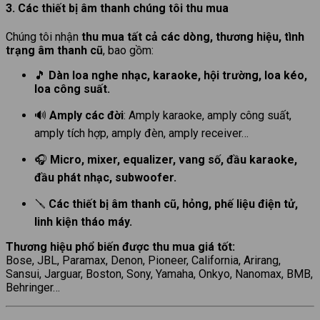
3. Các thiết bị âm thanh chúng tôi thu mua
Chúng tôi nhận
thu mua tất cả các dòng, thương hiệu, tình
trạng âm thanh cũ
, bao gồm:
🎵
Dàn loa nghe nhạc, karaoke, hội trường, loa kéo,
loa công suất.
🔊
Amply các đời
: Amply karaoke, amply công suất,
amply tích hợp, amply đèn, amply receiver…
🎧
Micro, mixer, equalizer, vang số, đầu karaoke,
đầu phát nhạc, subwoofer.
🪛
Các thiết bị âm thanh cũ, hỏng, phế liệu điện tử,
linh kiện tháo máy.
Thương hiệu phổ biến được thu mua giá tốt:
Bose, JBL, Paramax, Denon, Pioneer, California, Arirang,
Sansui, Jarguar, Boston, Sony, Yamaha, Onkyo, Nanomax, BMB,
Behringer…