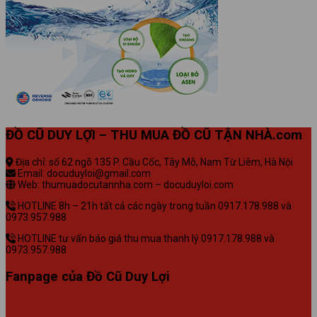
ĐỒ CŨ DUY LỢI – THU MUA ĐỒ CŨ TẬN NHÀ.com
Địa chỉ: số 62 ngõ 135 P. Cầu Cốc, Tây Mỗ, Nam Từ Liêm, Hà Nội
Email: docuduyloi@gmail.com
Web: thumuadocutannha.com – docuduyloi.com
HOTLINE 8h – 21h tất cả các ngày trong tuần 0917.178.988 và
0973.957.988
HOTLINE tư vấn báo giá thu mua thanh lý 0917.178.988 và
0973.957.988
Fanpage của Đồ Cũ Duy Lợi