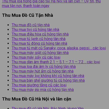
Thu mua loa hỏng giá cao tại Hà Nội và lân cận – Uy tín, thu
mua tận nơi, thanh toán ngay
Thu Mua Đồ Cũ Tận Nhà
Thu mua đồ cũ tận nhà
Thu mua tivi cũ hỏng tân nhà
Thu mua điều hòa cũ hỏng tận nhà
Thu mua tủ lạnh cũ hỏng tân nhà
Thu mua tủ đông cũ hỏng tân nhà
Thu mua tủ mát cũ Sanaky, coca, alaska, pepsi… các loại
Thu mua máy giặt cũ hỏng tân nhà
Thu mua máy sấy cũ các loại
Thu mua dàn âm thanh 2.1 – 5.1 – 7.1 – 7.2… các loại
Thu mua loa đài âm ly cũ hỏng tận nhà
Thu mua máy hút ẩm cũ hỏng tân nhà
Thu mua máy lọc không khí cũ hỏng tân nhà
Thu mua bàn ghế giường tủ cũ hỏng tận nhà
Thu mua giường tầng cũ các loại
Thu mua máy ép mía cũ hỏng tận nhà
Thu Mua Đồ Cũ Hà Nội và lân cận
Thu mua đồ cũ Hà Nội, Bắc Ninh, Hưng Yên