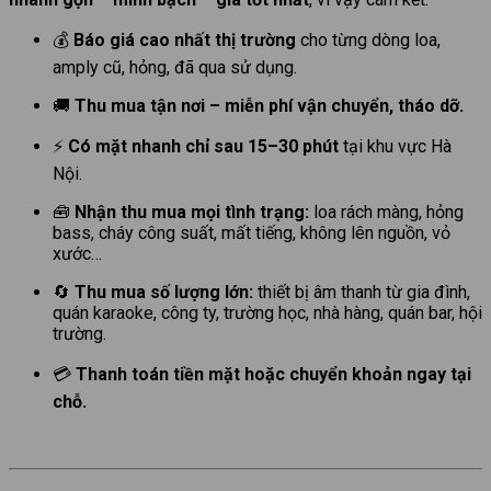
💰
Báo giá cao nhất thị trường
cho từng dòng loa,
amply cũ, hỏng, đã qua sử dụng.
🚚
Thu mua tận nơi – miễn phí vận chuyển, tháo dỡ.
⚡
Có mặt nhanh chỉ sau 15–30 phút
tại khu vực Hà
Nội.
🧰
Nhận thu mua mọi tình trạng:
loa rách màng, hỏng
bass, cháy công suất, mất tiếng, không lên nguồn, vỏ
xước…
🔄
Thu mua số lượng lớn:
thiết bị âm thanh từ gia đình,
quán karaoke, công ty, trường học, nhà hàng, quán bar, hội
trường.
💳
Thanh toán tiền mặt hoặc chuyển khoản ngay tại
chỗ.