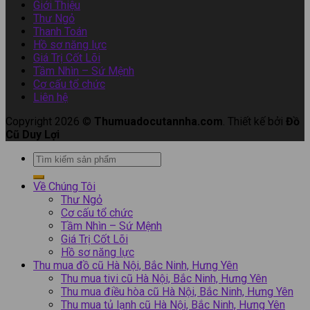
Giới Thiệu
Thư Ngỏ
Thanh Toán
Hồ sơ năng lực
Giá Trị Cốt Lõi
Tầm Nhìn – Sứ Mệnh
Cơ cấu tổ chức
Liên hệ
Copyright 2026 ©
Thumuadocutannha.com
. Thiết kế bởi
Đồ
Cũ Duy Lợi
Về Chúng Tôi
Thư Ngỏ
Cơ cấu tổ chức
Tầm Nhìn – Sứ Mệnh
Giá Trị Cốt Lõi
Hồ sơ năng lực
Thu mua đồ cũ Hà Nội, Bắc Ninh, Hưng Yên
Thu mua tivi cũ Hà Nội, Bắc Ninh, Hưng Yên
Thu mua điều hòa cũ Hà Nội, Bắc Ninh, Hưng Yên
Thu mua tủ lạnh cũ Hà Nội, Bắc Ninh, Hưng Yên