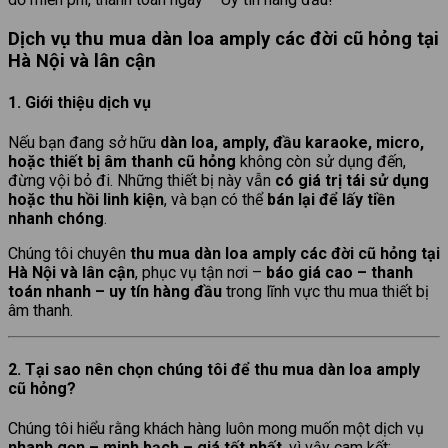
Dịch vụ thu mua dàn loa amply các đời cũ hỏng tại
Hà Nội và lân cận
1. Giới thiệu dịch vụ
Nếu bạn đang sở hữu
dàn loa, amply, đầu karaoke, micro,
hoặc thiết bị âm thanh cũ hỏng
không còn sử dụng đến,
đừng vội bỏ đi. Những thiết bị này vẫn
có giá trị tái sử dụng
hoặc thu hồi linh kiện
, và bạn có thể
bán lại để lấy tiền
nhanh chóng
.
Chúng tôi chuyên
thu mua dàn loa amply các đời cũ hỏng tại
Hà Nội và lân cận
, phục vụ tận nơi –
báo giá cao – thanh
toán nhanh – uy tín hàng đầu
trong lĩnh vực thu mua thiết bị
âm thanh.
2. Tại sao nên chọn chúng tôi để thu mua dàn loa amply
cũ hỏng?
Chúng tôi hiểu rằng khách hàng luôn mong muốn một dịch vụ
nhanh gọn – minh bạch – giá tốt nhất
, vì vậy cam kết: