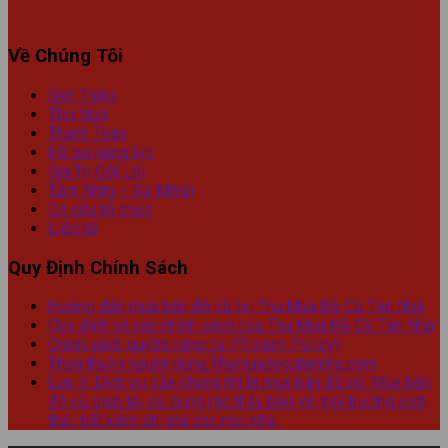
Về Chúng Tôi
Giới Thiệu
Thư Ngỏ
Thanh Toán
Hồ sơ năng lực
Giá Trị Cốt Lõi
Tầm Nhìn – Sứ Mệnh
Cơ cấu tổ chức
Liên hệ
Quy Định Chính Sách
Hướng dẫn mua bán đồ cũ tại Thu Mua Đồ Cũ Tận Nhà
Quy định và các chính sách của Thu Mua Đồ Cũ Tận Nhà
Chính sách quyền riêng tư (Privacy Policy)
Thỏa thuận người dùng Thumuadocutannha.com
Lưu ý: Dịch vụ của chúng tôi là mua bán đồ cũ. Mua bán
đồ cũ giúp tái sử dụng rác thải, bảo vệ môi trường sinh
thái, tiết kiệm chi phí cho mọi nhà.