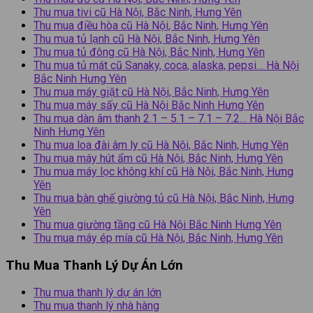
Thu mua tivi cũ Hà Nội, Bắc Ninh, Hưng Yên
Thu mua điều hòa cũ Hà Nội, Bắc Ninh, Hưng Yên
Thu mua tủ lạnh cũ Hà Nội, Bắc Ninh, Hưng Yên
Thu mua tủ đông cũ Hà Nội, Bắc Ninh, Hưng Yên
Thu mua tủ mát cũ Sanaky, coca, alaska, pepsi… Hà Nội
Bắc Ninh Hưng Yên
Thu mua máy giặt cũ Hà Nội, Bắc Ninh, Hưng Yên
Thu mua máy sấy cũ Hà Nội Bắc Ninh Hưng Yên
Thu mua dàn âm thanh 2.1 – 5.1 – 7.1 – 7.2… Hà Nội Bắc
Ninh Hưng Yên
Thu mua loa đài âm ly cũ Hà Nội, Bắc Ninh, Hưng Yên
Thu mua máy hút ẩm cũ Hà Nội, Bắc Ninh, Hưng Yên
Thu mua máy lọc không khí cũ Hà Nội, Bắc Ninh, Hưng
Yên
Thu mua bàn ghế giường tủ cũ Hà Nội, Bắc Ninh, Hưng
Yên
Thu mua giường tầng cũ Hà Nội Bắc Ninh Hưng Yên
Thu mua máy ép mía cũ Hà Nội, Bắc Ninh, Hưng Yên
Thu Mua Thanh Lý Dự Án Lớn
Thu mua thanh lý dự án lớn
Thu mua thanh lý nhà hàng