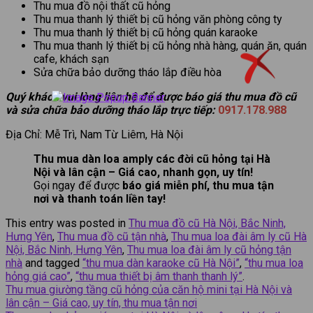
Thu mua đồ nội thất cũ hỏng
Thu mua thanh lý thiết bị cũ hỏng văn phòng công ty
Thu mua thanh lý thiết bị cũ hỏng quán karaoke
Thu mua thanh lý thiết bị cũ hỏng nhà hàng, quán ăn, quán
cafe, khách sạn
Sửa chữa bảo dưỡng tháo lắp điều hòa
Quý khách vui lòng liên hệ để được báo giá thu mua đồ cũ
và sửa chữa bảo dưỡng tháo lắp trực tiếp:
0917.178.988
Địa Chỉ: Mễ Trì, Nam Từ Liêm, Hà Nội
Thu mua dàn loa amply các đời cũ hỏng tại Hà
Nội và lân cận – Giá cao, nhanh gọn, uy tín!
Gọi ngay để được
báo giá miễn phí, thu mua tận
nơi và thanh toán liền tay!
This entry was posted in
Thu mua đồ cũ Hà Nội, Bắc Ninh,
Hưng Yên
,
Thu mua đồ cũ tận nhà
,
Thu mua loa đài âm ly cũ Hà
Nội, Bắc Ninh, Hưng Yên
,
Thu mua loa đài âm ly cũ hỏng tận
nhà
and tagged
“thu mua dàn karaoke cũ Hà Nội”
,
“thu mua loa
hỏng giá cao”
,
“thu mua thiết bị âm thanh thanh lý”
.
Thu mua giường tầng cũ hỏng của căn hộ mini tại Hà Nội và
lân cận – Giá cao, uy tín, thu mua tận nơi