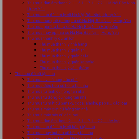
Thu mua dàn âm thanh 2.1 – 5.1 – 7.1 – 7.2… Hà Nội Bắc Ninh
Hưng Yên
Thu mua loa đài âm ly cũ Hà Nội, Bắc Ninh, Hưng Yên
Thu mua bàn ghế giường tủ cũ Hà Nội, Bắc Ninh, Hưng Yên
Thu mua giường tầng cũ Hà Nội Bắc Ninh Hưng Yên
Thu mua máy ép mía cũ Hà Nội, Bắc Ninh, Hưng Yên
Thu mua thanh lý dự án lớn
Thu mua thanh lý nhà hàng
Thu mua thanh lý quán ăn
Thu mua thanh lý quán cafe
Thu mua thanh lý quán karaoke
Thu mua thanh lý văn phòng
Thu mua đồ cũ tận nhà
Thu mua tivi cũ hỏng tân nhà
Thu mua điều hòa cũ hỏng tận nhà
Thu mua tủ lạnh cũ hỏng tân nhà
Thu mua tủ đông cũ hỏng tân nhà
Thu mua tủ mát cũ Sanaky, coca, alaska, pepsi… các loại
Thu mua máy giặt cũ hỏng tân nhà
Thu mua máy sấy cũ các loại
Thu mua dàn âm thanh 2.1 – 5.1 – 7.1 – 7.2… các loại
Thu mua loa đài âm ly cũ hỏng tận nhà
Thu mua máy hút ẩm cũ hỏng tân nhà
Thu mua máy lọc không khí cũ hỏng tân nhà