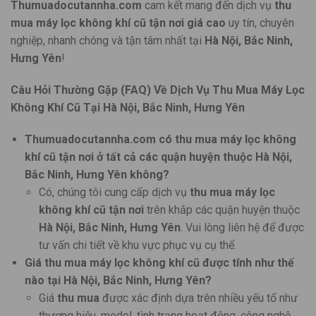
Thumuadocutannha.com
cam kết mang đến dịch vụ
thu
mua máy lọc không khí cũ tận nơi giá cao
uy tín, chuyên
nghiệp, nhanh chóng và tận tâm nhất tại
Hà Nội, Bắc Ninh,
Hưng Yên
!
Câu Hỏi Thường Gặp (FAQ) Về Dịch Vụ Thu Mua Máy Lọc
Không Khí Cũ Tại Hà Nội, Bắc Ninh, Hưng Yên
Thumuadocutannha.com có thu mua máy lọc không
khí cũ tận nơi ở tất cả các quận huyện thuộc Hà Nội,
Bắc Ninh, Hưng Yên không?
Có, chúng tôi cung cấp dịch vụ
thu mua máy lọc
không khí cũ tận nơi
trên khắp các quận huyện thuộc
Hà Nội, Bắc Ninh, Hưng Yên
. Vui lòng liên hệ để được
tư vấn chi tiết về khu vực phục vụ cụ thể.
Giá thu mua máy lọc không khí cũ được tính như thế
nào tại Hà Nội, Bắc Ninh, Hưng Yên?
Giá
thu mua
được xác định dựa trên nhiều yếu tố như
thương hiệu, model, tình trạng hoạt động, công nghệ