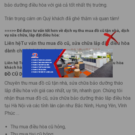
bảo dưỡng điều hòa với giá cả tốt nhất thị trường.
Trân trọng cám ơn Quý khách đã ghé thăm và quan tâm!
===>> Để được tư vấn tốt hơn về dịch vụ thu mua đồ cũ tận nhà, dịch
vụ sửa chữa, lắp đặt điều hòa:
Liên hệTư vấn thu mua đồ cũ, sửa chữa lắp đặt điều hòa
dành cho khách hàng dự án:
0917.178.988
Liên hệ Tư vấn báo giá thu mua đồ cũ, sửa chữa lắp đặt điều hòa
khách hàng nhà dân :
0973.957.988
ĐỒ CŨ DUY LỢI – THU MUA ĐỒ CŨ TẬN NHÀ.COM
Chuyên thu mua đồ cũ tận nhà, sửa chữa bảo dưỡng tháo
lắp điều hòa với giá cao nhất, uy tín, nhanh gọn. Chúng tôi
nhận thua mua đồ cũ, sửa chữa bảo dưỡng tháo lắp điều hòa
tại Hà Nội và các tỉnh lân cận như Bắc Ninh, Hưng Yên, Vĩnh
Phúc …
Thu mua điều hòa cũ hỏng,
Thu mua tivi cũ hỏng,