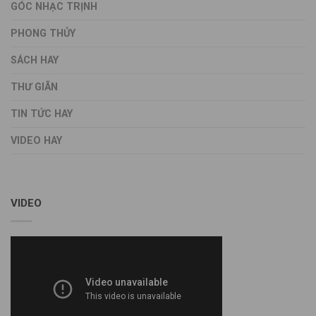
GÓC NHẠC TRỊNH
PHONG THỦY
SÁCH HAY
THƯ GIÃN
TIN TỨC HAY
VIDEO HAY
VIDEO