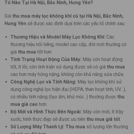
Tố Nào Tại Hà Nội, Bắc Ninh, Hưng Yên?
Giá
thu mua máy lọc không khí cũ
tại Hà Nội, Bắc Ninh,
Hưng Yên
sẽ được xác định dựa trên các yếu tố chính sau:
Thương Hiệu và Model Máy Lọc Không Khí:
Các
thương hiệu nổi tiếng, model cao cấp, đời mới thường có
giá
thu mua
tốt hơn.
Tình Trạng Hoạt Động Của Máy:
Máy còn hoạt động
tốt, ít lỗi, còn linh kiện sử dụng được sẽ có giá
thu mua
cao hơn máy hỏng nặng, không còn khả năng sửa chữa.
Công Nghệ Lọc và Tính Năng:
Máy lọc không khí sử
dụng công nghệ lọc hiện đại (HEPA, than hoạt tính, UV…),
có nhiều tính năng (tạo ẩm, khử mùi…) thường được
thu
mua giá cao
hơn.
Độ Mới và Hình Thức Bên Ngoài:
Máy còn mới, ít trầy
xước, hình thức đẹp sẽ được ưu tiên
thu mua giá tốt
.
Số Lượng Máy Thanh Lý:
Thu mua
số lượng lớn thường