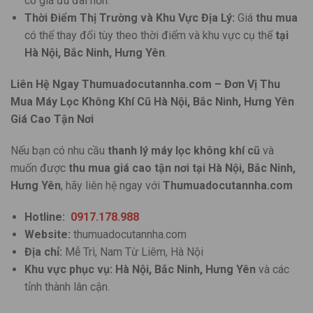
có giá ưu đãi hơn.
Thời Điểm Thị Trường và Khu Vực Địa Lý:
Giá
thu mua
có thể thay đổi tùy theo thời điểm và khu vực cụ thể
tại
Hà Nội, Bắc Ninh, Hưng Yên
.
Liên Hệ Ngay Thumuadocutannha.com – Đơn Vị Thu
Mua Máy Lọc Không Khí Cũ Hà Nội, Bắc Ninh, Hưng Yên
Giá Cao Tận Nơi
Nếu bạn có nhu cầu
thanh lý máy lọc không khí cũ
và
muốn được
thu mua giá cao tận nơi tại Hà Nội, Bắc Ninh,
Hưng Yên
, hãy liên hệ ngay với
Thumuadocutannha.com
Hotline:
0917.178.988
Website:
thumuadocutannha.com
Địa chỉ:
Mễ Trì, Nam Từ Liêm, Hà Nội
Khu vực phục vụ:
Hà Nội, Bắc Ninh, Hưng Yên
và các
tỉnh thành lân cận.