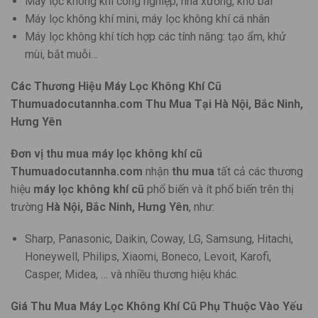
Máy lọc không khí công nghiệp, nhà xưởng, kho bãi
Máy lọc không khí mini, máy lọc không khí cá nhân
Máy lọc không khí tích hợp các tính năng: tạo ẩm, khử
mùi, bắt muỗi…
Các Thương Hiệu Máy Lọc Không Khí Cũ
Thumuadocutannha.com Thu Mua Tại Hà Nội, Bắc Ninh,
Hưng Yên
Đơn vị thu mua máy lọc không khí cũ
Thumuadocutannha.com
nhận
thu mua
tất cả các thương
hiệu
máy lọc không khí cũ
phổ biến và ít phổ biến trên thị
trường
Hà Nội, Bắc Ninh, Hưng Yên
, như:
Sharp, Panasonic, Daikin, Coway, LG, Samsung, Hitachi,
Honeywell, Philips, Xiaomi, Boneco, Levoit, Karofi,
Casper, Midea, … và nhiều thương hiệu khác.
Giá Thu Mua Máy Lọc Không Khí Cũ Phụ Thuộc Vào Yếu