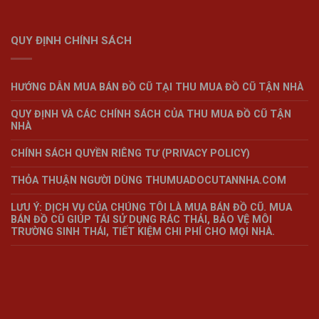
QUY ĐỊNH CHÍNH SÁCH
HƯỚNG DẪN MUA BÁN ĐỒ CŨ TẠI THU MUA ĐỒ CŨ TẬN NHÀ
QUY ĐỊNH VÀ CÁC CHÍNH SÁCH CỦA THU MUA ĐỒ CŨ TẬN
NHÀ
CHÍNH SÁCH QUYỀN RIÊNG TƯ (PRIVACY POLICY)
THỎA THUẬN NGƯỜI DÙNG THUMUADOCUTANNHA.COM
LƯU Ý: DỊCH VỤ CỦA CHÚNG TÔI LÀ MUA BÁN ĐỒ CŨ. MUA
BÁN ĐỒ CŨ GIÚP TÁI SỬ DỤNG RÁC THẢI, BẢO VỆ MÔI
TRƯỜNG SINH THÁI, TIẾT KIỆM CHI PHÍ CHO MỌI NHÀ.