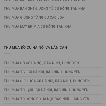
THU MUA BÀN GHẾ GIƯỜNG TỦ CŨ HỎNG TẬN NHÀ
THU MUA GIƯỜNG TẦNG CŨ CÁC LOẠI
THU MUA MÁY ÉP MÍA CŨ HỎNG TẬN NHÀ
THU MUA ĐỒ CŨ HÀ NỘI VÀ LÂN CẬN
THU MUA ĐỒ CŨ HÀ NỘI, BẮC NINH, HƯNG YÊN
THU MUA TIVI CŨ HÀ NỘI, BẮC NINH, HƯNG YÊN
THU MUA ĐIỀU HÒA CŨ HÀ NỘI, BẮC NINH, HƯNG YÊN
THU MUA TỦ LẠNH CŨ HÀ NỘI, BẮC NINH, HƯNG YÊN
THU MUA TỦ ĐÔNG CŨ HÀ NỘI, BẮC NINH, HƯNG YÊN