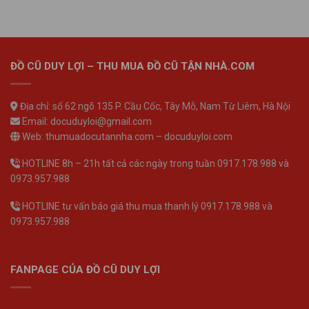
ĐỒ CŨ DUY LỢI – THU MUA ĐỒ CŨ TẬN NHÀ.COM
Địa chỉ: số 62 ngõ 135 P. Cầu Cốc, Tây Mỗ, Nam Từ Liêm, Hà Nội
Email: docuduyloi@gmail.com
Web: thumuadocutannha.com – docuduyloi.com
HOTLINE 8h – 21h tất cả các ngày trong tuần 0917.178.988 và
0973.957.988
HOTLINE tư vấn báo giá thu mua thanh lý 0917.178.988 và
0973.957.988
FANPAGE CỦA ĐỒ CŨ DUY LỢI