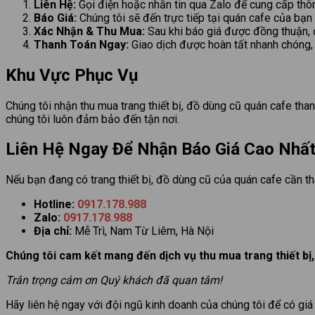
Liên Hệ:
Gọi điện hoặc nhắn tin qua Zalo để cung cấp thông t
Báo Giá:
Chúng tôi sẽ đến trực tiếp tại quán cafe của bạn 
Xác Nhận & Thu Mua:
Sau khi báo giá được đồng thuận, đ
Thanh Toán Ngay:
Giao dịch được hoàn tất nhanh chóng, 
Khu Vực Phục Vụ
Chúng tôi nhận thu mua trang thiết bị, đồ dùng cũ quán cafe tha
chúng tôi luôn đảm bảo đến tận nơi.
Liên Hệ Ngay Để Nhận Báo Giá Cao Nhấ
Nếu bạn đang có trang thiết bị, đồ dùng cũ của quán cafe cần th
Hotline:
0917.178.988
Zalo:
0917.178.988
Địa chỉ:
Mễ Trì, Nam Từ Liêm, Hà Nội
Chúng tôi cam kết mang đến dịch vụ thu mua trang thiết bị, 
Trân trọng cám ơn Quý khách đã quan tâm!
Hãy liên hệ ngay với đội ngũ kinh doanh của chúng tôi để có giá 