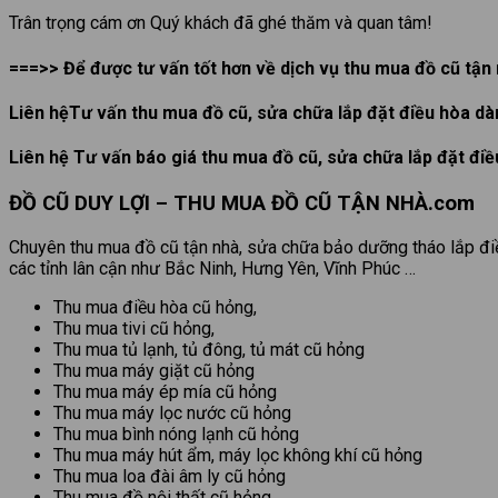
Trân trọng cám ơn Quý khách đã ghé thăm và quan tâm!
===>> Để được tư vấn tốt hơn về dịch vụ thu mua đồ cũ tận n
Liên hệTư vấn thu mua đồ cũ, sửa chữa lắp đặt điều hòa d
Liên hệ Tư vấn báo giá thu mua đồ cũ, sửa chữa lắp đặt đi
ĐỒ CŨ DUY LỢI – THU MUA ĐỒ CŨ TẬN NHÀ.com
Chuyên thu mua đồ cũ tận nhà, sửa chữa bảo dưỡng tháo lắp điều
các tỉnh lân cận như Bắc Ninh, Hưng Yên, Vĩnh Phúc …
Thu mua điều hòa cũ hỏng,
Thu mua tivi cũ hỏng,
Thu mua tủ lạnh, tủ đông, tủ mát cũ hỏng
Thu mua máy giặt cũ hỏng
Thu mua máy ép mía cũ hỏng
Thu mua máy lọc nước cũ hỏng
Thu mua bình nóng lạnh cũ hỏng
Thu mua máy hút ẩm, máy lọc không khí cũ hỏng
Thu mua loa đài âm ly cũ hỏng
Thu mua đồ nội thất cũ hỏng