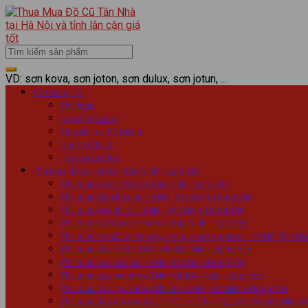
VD: sơn kova, sơn joton, sơn dulux, sơn jotun, ...
Về Chúng Tôi
Thư Ngỏ
Cơ cấu tổ chức
Tầm Nhìn – Sứ Mệnh
Giá Trị Cốt Lõi
Hồ sơ năng lực
Thu mua đồ cũ Hà Nội, Bắc Ninh, Hưng Yên
Thu mua tivi cũ Hà Nội, Bắc Ninh, Hưng Yên
Thu mua điều hòa cũ Hà Nội, Bắc Ninh, Hưng Yên
Thu mua tủ lạnh cũ Hà Nội, Bắc Ninh, Hưng Yên
Thu mua tủ đông cũ Hà Nội, Bắc Ninh, Hưng Yên
Thu mua tủ mát cũ Sanaky, coca, alaska, pepsi… Hà Nội Bắc N
Thu mua máy giặt cũ Hà Nội, Bắc Ninh, Hưng Yên
Thu mua máy sấy cũ Hà Nội Bắc Ninh Hưng Yên
Thu mua máy hút ẩm cũ Hà Nội, Bắc Ninh, Hưng Yên
Thu mua máy lọc không khí cũ Hà Nội, Bắc Ninh, Hưng Yên
Thu mua dàn âm thanh 2.1 – 5.1 – 7.1 – 7.2… Hà Nội Bắc Ninh 