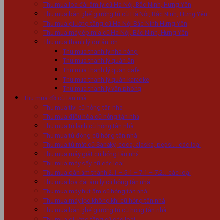
Thu mua loa đài âm ly cũ Hà Nội, Bắc Ninh, Hưng Yên
Thu mua bàn ghế giường tủ cũ Hà Nội, Bắc Ninh, Hưng Yên
Thu mua giường tầng cũ Hà Nội Bắc Ninh Hưng Yên
Thu mua máy ép mía cũ Hà Nội, Bắc Ninh, Hưng Yên
Thu mua thanh lý dự án lớn
Thu mua thanh lý nhà hàng
Thu mua thanh lý quán ăn
Thu mua thanh lý quán cafe
Thu mua thanh lý quán karaoke
Thu mua thanh lý văn phòng
Thu mua đồ cũ tận nhà
Thu mua tivi cũ hỏng tân nhà
Thu mua điều hòa cũ hỏng tận nhà
Thu mua tủ lạnh cũ hỏng tân nhà
Thu mua tủ đông cũ hỏng tân nhà
Thu mua tủ mát cũ Sanaky, coca, alaska, pepsi… các loại
Thu mua máy giặt cũ hỏng tân nhà
Thu mua máy sấy cũ các loại
Thu mua dàn âm thanh 2.1 – 5.1 – 7.1 – 7.2… các loại
Thu mua loa đài âm ly cũ hỏng tận nhà
Thu mua máy hút ẩm cũ hỏng tân nhà
Thu mua máy lọc không khí cũ hỏng tân nhà
Thu mua bàn ghế giường tủ cũ hỏng tận nhà
Thu mua giường tầng cũ các loại