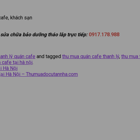
cafe, khách sạn
 sửa chữa bảo dưỡng tháo lắp trực tiếp:
0917.178.988
anh lý quán cafe
and tagged
thu mua quán cafe thanh lý
,
thu mua 
 cafe tại hà nội
.
i Hà Nội
 Tại Hà Nội – Thumuadocutannha.com