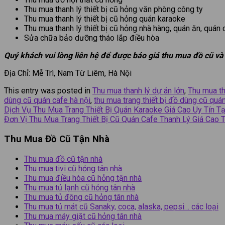
Thu mua thanh lý thiết bị cũ hỏng văn phòng công ty
Thu mua thanh lý thiết bị cũ hỏng quán karaoke
Thu mua thanh lý thiết bị cũ hỏng nhà hàng, quán ăn, quán 
Sửa chữa bảo dưỡng tháo lắp điều hòa
Quý khách vui lòng liên hệ để được báo giá thu mua đồ cũ và
Địa Chỉ: Mễ Trì, Nam Từ Liêm, Hà Nội
This entry was posted in
Thu mua thanh lý dự án lớn
,
Thu mua th
dùng cũ quán cafe hà nội
,
thu mua trang thiết bị đồ dùng cũ quán
Dịch Vụ Thu Mua Trang Thiết Bị Quán Karaoke Giá Cao Uy Tín Tạ
Đơn Vị Thu Mua Trang Thiết Bị Cũ Quán Cafe Thanh Lý Giá Cao
Thu Mua Đồ Cũ Tận Nhà
Thu mua đồ cũ tận nhà
Thu mua tivi cũ hỏng tân nhà
Thu mua điều hòa cũ hỏng tận nhà
Thu mua tủ lạnh cũ hỏng tân nhà
Thu mua tủ đông cũ hỏng tân nhà
Thu mua tủ mát cũ Sanaky, coca, alaska, pepsi… các loại
Thu mua máy giặt cũ hỏng tân nhà