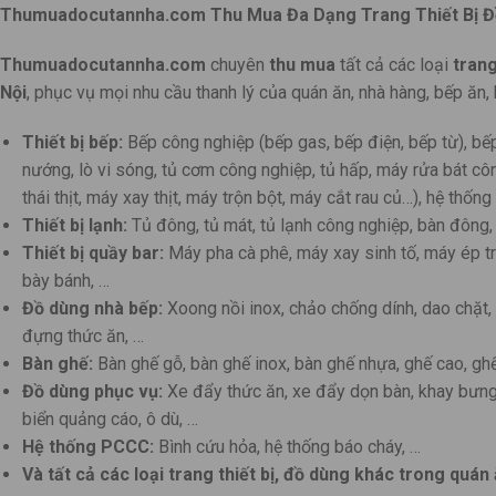
Thumuadocutannha.com Thu Mua Đa Dạng Trang Thiết Bị Đồ
Thumuadocutannha.com
chuyên
thu mua
tất cả các loại
trang
Nội
, phục vụ mọi nhu cầu thanh lý của quán ăn, nhà hàng, bếp ăn,
Thiết bị bếp:
Bếp công nghiệp (bếp gas, bếp điện, bếp từ), bế
nướng, lò vi sóng, tủ cơm công nghiệp, tủ hấp, máy rửa bát c
thái thịt, máy xay thịt, máy trộn bột, máy cắt rau củ…), hệ thống 
Thiết bị lạnh:
Tủ đông, tủ mát, tủ lạnh công nghiệp, bàn đông, 
Thiết bị quầy bar:
Máy pha cà phê, máy xay sinh tố, máy ép trá
bày bánh, …
Đồ dùng nhà bếp:
Xoong nồi inox, chảo chống dính, dao chặt, t
đựng thức ăn, …
Bàn ghế:
Bàn ghế gỗ, bàn ghế inox, bàn ghế nhựa, ghế cao, ghế
Đồ dùng phục vụ:
Xe đẩy thức ăn, xe đẩy dọn bàn, khay bưng
biển quảng cáo, ô dù, …
Hệ thống PCCC:
Bình cứu hỏa, hệ thống báo cháy, …
Và tất cả các loại trang thiết bị, đồ dùng khác trong quán 