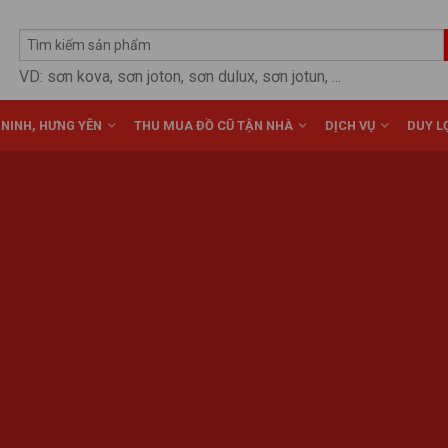
VD: sơn kova, sơn joton, sơn dulux, sơn jotun, ...
 NINH, HƯNG YÊN
THU MUA ĐỒ CŨ TẬN NHÀ
DỊCH VỤ
DUY LỢ
Posted on
Tháng Hai 22, 2025
by
vuacun