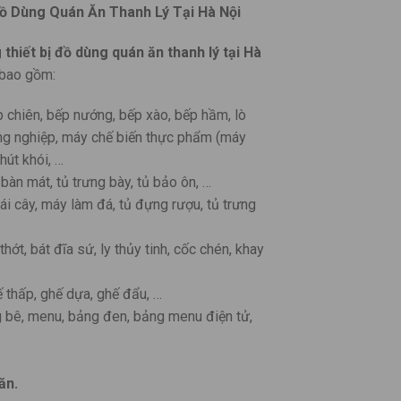
 Dùng Quán Ăn Thanh Lý Tại Hà Nội
 thiết bị đồ dùng quán ăn thanh lý
tại Hà
 bao gồm:
p chiên, bếp nướng, bếp xào, bếp hầm, lò
ông nghiệp, máy chế biến thực phẩm (máy
hút khói, …
bàn mát, tủ trưng bày, tủ bảo ôn, …
i cây, máy làm đá, tủ đựng rượu, tủ trưng
hớt, bát đĩa sứ, ly thủy tinh, cốc chén, khay
 thấp, ghế dựa, ghế đẩu, …
 bê, menu, bảng đen, bảng menu điện tử,
ăn.