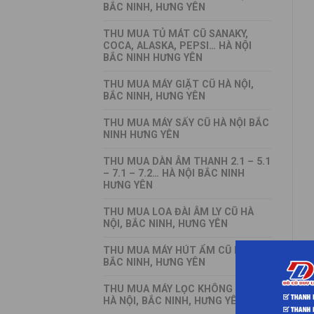
BẮC NINH, HƯNG YÊN
THU MUA TỦ MÁT CŨ SANAKY,
COCA, ALASKA, PEPSI… HÀ NỘI
BẮC NINH HƯNG YÊN
THU MUA MÁY GIẶT CŨ HÀ NỘI,
BẮC NINH, HƯNG YÊN
THU MUA MÁY SẤY CŨ HÀ NỘI BẮC
NINH HƯNG YÊN
THU MUA DÀN ÂM THANH 2.1 – 5.1
– 7.1 – 7.2… HÀ NỘI BẮC NINH
HƯNG YÊN
THU MUA LOA ĐÀI ÂM LY CŨ HÀ
NỘI, BẮC NINH, HƯNG YÊN
THU MUA MÁY HÚT ẨM CŨ HÀ NỘI,
BẮC NINH, HƯNG YÊN
THU MUA MÁY LỌC KHÔNG KHÍ CŨ
HÀ NỘI, BẮC NINH, HƯNG YÊN