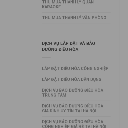
THU MUA THANH LÝ QUÁN
KARAOKE
THU MUA THANH LÝ VĂN PHÒNG
DỊCH VỤ LẮP ĐẶT VÀ BẢO
DƯỠNG ĐIỀU HÒA
LẮP ĐẶT ĐIỀU HÒA CÔNG NGHIỆP
LẮP ĐẶT ĐIỀU HÒA DÂN DỤNG
DỊCH VỤ BẢO DƯỠNG ĐIỀU HÒA
TRUNG TÂM
DỊCH VỤ BẢO DƯỠNG ĐIỀU HÒA
GIA ĐÌNH UY TÍN TẠI HÀ NỘI
DỊCH VỤ BẢO DƯỠNG ĐIỀU HÒA
CÔNG NGHIỆP GIÁ RẺ TẠI HÀ NỘI