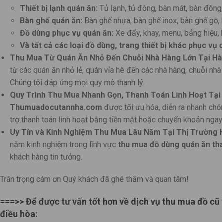
Thiết bị lạnh quán ăn:
Tủ lạnh, tủ đông, bàn mát, bàn đông,
Bàn ghế quán ăn:
Bàn ghế nhựa, bàn ghế inox, bàn ghế gỗ,
Đồ dùng phục vụ quán ăn:
Xe đẩy, khay, menu, bảng hiệu, 
Và tất cả các loại đồ dùng, trang thiết bị khác phục vụ
Thu Mua Từ Quán Ăn Nhỏ Đến Chuỗi Nhà Hàng Lớn Tại Hà 
từ các quán ăn nhỏ lẻ, quán vỉa hè đến các nhà hàng, chuỗi nh
Chúng tôi đáp ứng mọi quy mô thanh lý.
Quy Trình Thu Mua Nhanh Gọn, Thanh Toán Linh Hoạt Tại 
Thumuadocutannha.com
được tối ưu hóa, diễn ra nhanh chó
trợ thanh toán linh hoạt bằng tiền mặt hoặc chuyển khoản nga
Uy Tín và Kinh Nghiệm Thu Mua Lâu Năm Tại Thị Trường H
năm kinh nghiệm trong lĩnh vực
thu mua đồ dùng quán ăn tha
khách hàng tin tưởng.
Trân trọng cám ơn Quý khách đã ghé thăm và quan tâm!
===>> Để được tư vấn tốt hơn về dịch vụ thu mua đồ cũ 
điều hòa: