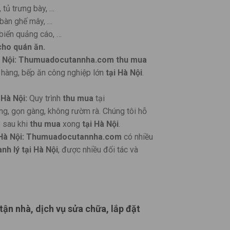
 tủ trưng bày, …
 bàn ghế mây, …
biển quảng cáo, …
 cho quán ăn.
Nội:
Thumuadocutannha.com
thu mua
à hàng, bếp ăn công nghiệp lớn
tại Hà Nội
.
Hà Nội:
Quy trình
thu mua
tại
ng, gọn gàng, không rườm rà. Chúng tôi hỗ
y sau khi
thu mua
xong
tại Hà Nội
.
à Nội:
Thumuadocutannha.com
có nhiều
nh lý
tại Hà Nội
, được nhiều đối tác và
tận nhà, dịch vụ sửa chữa, lắp đặt