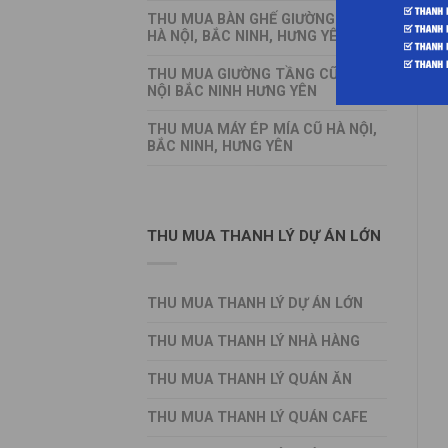
THU MUA BÀN GHẾ GIƯỜNG TỦ CŨ
HÀ NỘI, BẮC NINH, HƯNG YÊN
THU MUA GIƯỜNG TẦNG CŨ HÀ
NỘI BẮC NINH HƯNG YÊN
THU MUA MÁY ÉP MÍA CŨ HÀ NỘI,
BẮC NINH, HƯNG YÊN
THU MUA THANH LÝ DỰ ÁN LỚN
THU MUA THANH LÝ DỰ ÁN LỚN
THU MUA THANH LÝ NHÀ HÀNG
THU MUA THANH LÝ QUÁN ĂN
THU MUA THANH LÝ QUÁN CAFE