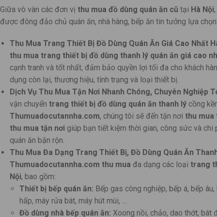
Giữa vô vàn các đơn vị
thu mua đồ dùng quán ăn cũ
tại
Hà Nội
được đông đảo chủ quán ăn, nhà hàng, bếp ăn tin tưởng lựa chọn 
Thu Mua Trang Thiết Bị Đồ Dùng Quán Ăn Giá Cao Nhất Hà
thu mua trang thiết bị đồ dùng thanh lý quán ăn giá cao n
cạnh tranh và tốt nhất, đảm bảo quyền lợi tối đa cho khách hàng
dụng còn lại, thương hiệu, tình trạng và loại thiết bị.
Dịch Vụ Thu Mua Tận Nơi Nhanh Chóng, Chuyên Nghiệp To
vận chuyển
trang thiết bị đồ dùng quán ăn thanh lý
cồng kềnh
Thumuadocutannha.com
, chúng tôi sẽ đến tận nơi
thu mua
thu mua tận nơi
giúp bạn tiết kiệm thời gian, công sức và chi
quán ăn bận rộn.
Thu Mua Đa Dạng Trang Thiết Bị, Đồ Dùng Quán Ăn Thanh 
Thumuadocutannha.com
thu mua
đa dạng các loại
trang t
Nội
, bao gồm:
Thiết bị bếp quán ăn:
Bếp gas công nghiệp, bếp á, bếp âu, 
hấp, máy rửa bát, máy hút mùi, …
Đồ dùng nhà bếp quán ăn:
Xoong nồi, chảo, dao thớt, bát đ