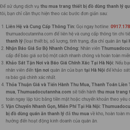
Để sử dụng dịch vụ
thu mua trang thiết bị đồ dùng thanh lý qu
tôi, bạn chỉ cần thực hiện theo các bước đơn giản sau:
Liên Hệ và Cung Cấp Thông Tin:
Gọi ngay hotline:
0917.178
thumuadocutannha.com để liên hệ và cung cấp thông tin chi ti
thanh lý
(loại thiết bị, số lượng, tình trạng, địa chỉ quán ăn
tại
Nhận Báo Giá Sơ Bộ Nhanh Chóng:
Nhân viên
Thumuadocu
cấp để báo giá sơ bộ một cách nhanh chóng và hoàn toàn miễn
Khảo Sát Tận Nơi và Báo Giá Chính Xác Tại Hà Nội:
Nếu bạn
nhân viên đến
tận nơi
quán ăn của bạn
tại Hà Nội
để khảo sát t
ra báo giá chính xác nhất.
Thỏa Thuận Giá và Tiến Hành Thu Mua, Thanh Toán Liền T
mua
,
Thumuadocutannha.com
sẽ tiến hành
thu mua trang t
toán ngay lập tức bằng tiền mặt hoặc chuyển khoản theo yêu 
Vận Chuyển Nhanh Gọn, Miễn Phí Tại Hà Nội:
Thumuadocu
bị đồ dùng quán ăn thanh lý
đã
thu mua
về kho, hoàn toàn m
hưởng đến hoạt động kinh doanh của quán ăn.