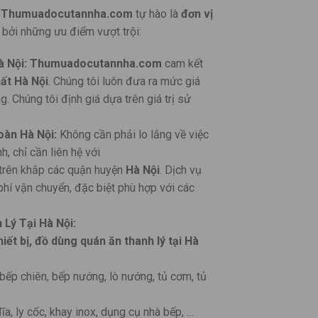
,
Thumuadocutannha.com
tự hào là
đơn vị
bởi những ưu điểm vượt trội:
 Nội:
Thumuadocutannha.com
cam kết
hất Hà Nội
. Chúng tôi luôn đưa ra mức giá
. Chúng tôi định giá dựa trên giá trị sử
àn Hà Nội:
Không cần phải lo lắng về việc
, chỉ cần liên hệ với
trên khắp các quận huyện
Hà Nội
. Dịch vụ
 phí vận chuyển, đặc biệt phù hợp với các
Lý Tại Hà Nội:
hiết bị, đồ dùng quán ăn thanh lý
tại Hà
bếp chiên, bếp nướng, lò nướng, tủ cơm, tủ
ĩa, ly cốc, khay inox, dụng cụ nhà bếp, …