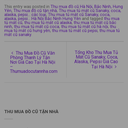
This entry was posted in
Thu mua đồ cũ Hà Nội, Bắc Ninh, Hưng
Yên
,
Thu mua đồ cũ tận nhà
,
Thu mua tủ mát cũ Sanaky, coca,
alaska, pepsi... các loại
,
Thu mua tủ mát cũ Sanaky, coca,
alaska, pepsi... Hà Nội Bắc Ninh Hưng Yên
and tagged
thu mua
tủ mát cũ
,
thu mua tủ mát cũ alaska
,
thu mua tủ mát cũ bắc
ninh
,
thu mua tủ mát cũ coca
,
thu mua tủ mát cũ hà nội
,
thu
mua tủ mát cũ hưng yên
,
thu mua tủ mát cũ pepsi
,
thu mua tủ
mát cũ sanaky
.
Tổng Kho Thu Mua Tủ
Thu Mua Đồ Cũ Văn
Mát Cũ Sanaky, Coca,
Phòng Thanh Lý Tận
Alaska, Pepsi Giá Cao
Nơi Giá Cao Tại Hà Nội
–
Tại Hà Nội
Thumuadocutannha.com
THU MUA ĐỒ CŨ TẬN NHÀ