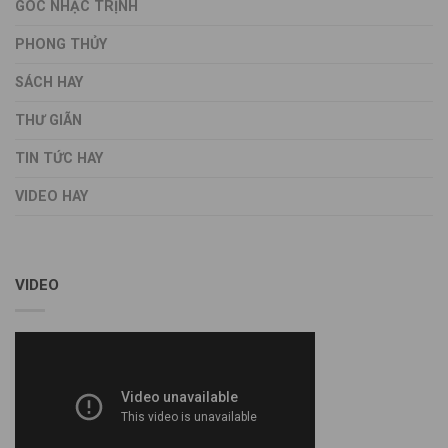
GÓC NHẠC TRỊNH
PHONG THỦY
SÁCH HAY
THƯ GIÃN
TIN TỨC HAY
VIDEO HAY
VIDEO