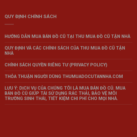
QUY ĐỊNH CHÍNH SÁCH
HƯỚNG DẪN MUA BÁN ĐỒ CŨ TẠI THU MUA ĐỒ CŨ TẬN NHÀ
QUY ĐỊNH VÀ CÁC CHÍNH SÁCH CỦA THU MUA ĐỒ CŨ TẬN
NHÀ
CHÍNH SÁCH QUYỀN RIÊNG TƯ (PRIVACY POLICY)
THỎA THUẬN NGƯỜI DÙNG THUMUADOCUTANNHA.COM
LƯU Ý: DỊCH VỤ CỦA CHÚNG TÔI LÀ MUA BÁN ĐỒ CŨ. MUA
BÁN ĐỒ CŨ GIÚP TÁI SỬ DỤNG RÁC THẢI, BẢO VỆ MÔI
TRƯỜNG SINH THÁI, TIẾT KIỆM CHI PHÍ CHO MỌI NHÀ.