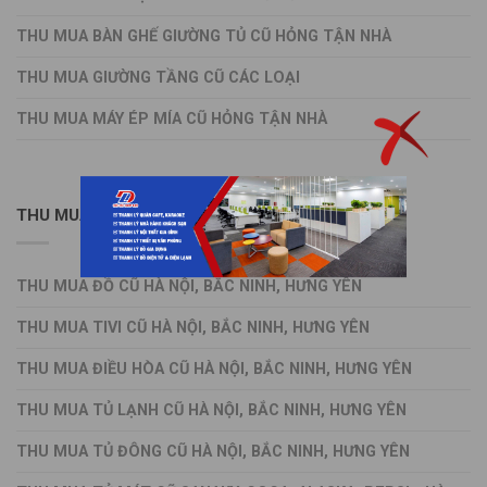
THU MUA BÀN GHẾ GIƯỜNG TỦ CŨ HỎNG TẬN NHÀ
THU MUA GIƯỜNG TẦNG CŨ CÁC LOẠI
THU MUA MÁY ÉP MÍA CŨ HỎNG TẬN NHÀ
THU MUA ĐỒ CŨ HÀ NỘI VÀ LÂN CẬN
THU MUA ĐỒ CŨ HÀ NỘI, BẮC NINH, HƯNG YÊN
THU MUA TIVI CŨ HÀ NỘI, BẮC NINH, HƯNG YÊN
THU MUA ĐIỀU HÒA CŨ HÀ NỘI, BẮC NINH, HƯNG YÊN
THU MUA TỦ LẠNH CŨ HÀ NỘI, BẮC NINH, HƯNG YÊN
THU MUA TỦ ĐÔNG CŨ HÀ NỘI, BẮC NINH, HƯNG YÊN