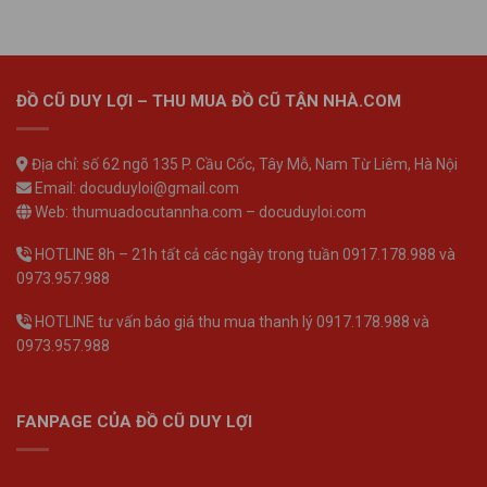
ĐỒ CŨ DUY LỢI – THU MUA ĐỒ CŨ TẬN NHÀ.COM
Địa chỉ: số 62 ngõ 135 P. Cầu Cốc, Tây Mỗ, Nam Từ Liêm, Hà Nội
Email: docuduyloi@gmail.com
Web: thumuadocutannha.com – docuduyloi.com
HOTLINE 8h – 21h tất cả các ngày trong tuần 0917.178.988 và
0973.957.988
HOTLINE tư vấn báo giá thu mua thanh lý 0917.178.988 và
0973.957.988
FANPAGE CỦA ĐỒ CŨ DUY LỢI