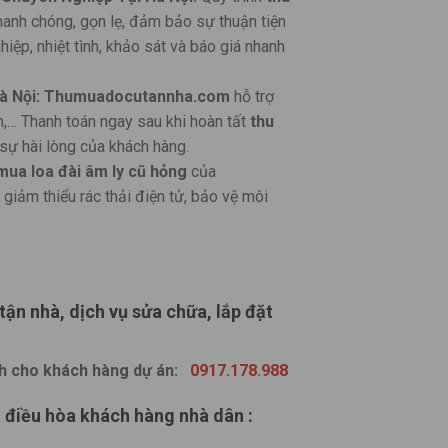
hanh chóng, gọn lẹ, đảm bảo sự thuận tiện
hiệp, nhiệt tình, khảo sát và báo giá nhanh
à Nội:
Thumuadocutannha.com
hỗ trợ
ản,… Thanh toán ngay sau khi hoàn tất
thu
sự hài lòng của khách hàng.
mua loa đài âm ly cũ hỏng
của
 giảm thiểu rác thải điện tử, bảo vệ môi
tận nhà, dịch vụ sửa chữa, lắp đặt
nh cho khách hàng dự án:
0917.178.988
t điều hòa khách hàng nhà dân :