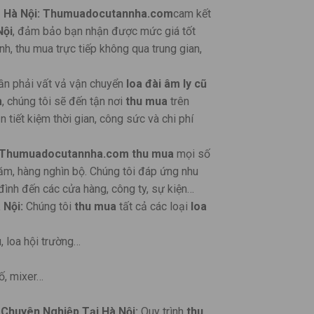
 Hà Nội:
Thumuadocutannha.com
cam kết
Nội
, đảm bảo bạn nhận được mức giá tốt
h, thu mua trực tiếp không qua trung gian,
n phải vất vả vận chuyển
loa đài âm ly cũ
m
, chúng tôi sẽ đến tận nơi
thu mua
trên
 tiết kiệm thời gian, công sức và chi phí
Thumuadocutannha.com
thu mua
mọi số
răm, hàng nghìn bộ. Chúng tôi đáp ứng nhu
 đình đến các cửa hàng, công ty, sự kiện…
 Nội:
Chúng tôi
thu mua
tất cả các loại
loa
, loa hội trường…
ố, mixer…
Chuyên Nghiệp Tại Hà Nội:
Quy trình
thu