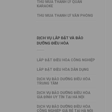
THU MUA THANH LÝ QUÁN
KARAOKE
THU MUA THANH LÝ VĂN PHÒNG
DỊCH VỤ LẮP ĐẶT VÀ BẢO
DƯỠNG ĐIỀU HÒA
LẮP ĐẶT ĐIỀU HÒA CÔNG NGHIỆP
LẮP ĐẶT ĐIỀU HÒA DÂN DỤNG
DỊCH VỤ BẢO DƯỠNG ĐIỀU HÒA
TRUNG TÂM
DỊCH VỤ BẢO DƯỠNG ĐIỀU HÒA
GIA ĐÌNH UY TÍN TẠI HÀ NỘI
DỊCH VỤ BẢO DƯỠNG ĐIỀU HÒA
CÔNG NGHIỆP GIÁ RẺ TẠI HÀ NỘI