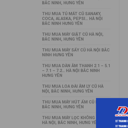
BẮC NINH, HƯNG YÊN
THU MUA TỦ MÁT CŨ SANAKY,
COCA, ALASKA, PEPSI… HÀ NỘI
BẮC NINH HƯNG YÊN
THU MUA MÁY GIẶT CŨ HÀ NỘI,
BẮC NINH, HƯNG YÊN
THU MUA MÁY SẤY CŨ HÀ NỘI BẮC
NINH HƯNG YÊN
THU MUA DÀN ÂM THANH 2.1 – 5.1
– 7.1 – 7.2… HÀ NỘI BẮC NINH
HƯNG YÊN
THU MUA LOA ĐÀI ÂM LY CŨ HÀ
NỘI, BẮC NINH, HƯNG YÊN
THU MUA MÁY HÚT ẨM CŨ HÀ NỘI,
BẮC NINH, HƯNG YÊN
THU MUA MÁY LỌC KHÔNG KHÍ CŨ
HÀ NỘI, BẮC NINH, HƯNG YÊN