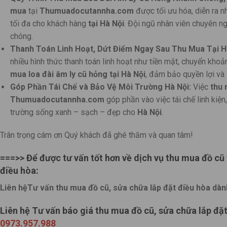
mua
tại
Thumuadocutannha.com
được tối ưu hóa, diễn ra n
tối đa cho khách hàng
tại Hà Nội
. Đội ngũ nhân viên chuyên ng
chóng.
Thanh Toán Linh Hoạt, Dứt Điểm Ngay Sau Thu Mua Tại H
nhiều hình thức thanh toán linh hoạt như tiền mặt, chuyển kho
mua loa đài âm ly cũ hỏng
tại Hà Nội
, đảm bảo quyền lợi và 
Góp Phần Tái Chế và Bảo Vệ Môi Trường Hà Nội:
Việc
thu 
Thumuadocutannha.com
góp phần vào việc tái chế linh kiện,
trường sống xanh – sạch – đẹp cho
Hà Nội
.
Trân trọng cám ơn Quý khách đã ghé thăm và quan tâm!
===>> Để được tư vấn tốt hơn về dịch vụ thu mua đồ cũ 
điều hòa:
Liên hệTư vấn thu mua đồ cũ, sửa chữa lắp đặt điều hòa dà
Liên hệ Tư vấn báo giá thu mua đồ cũ, sửa chữa lắp đặ
0973.957.988