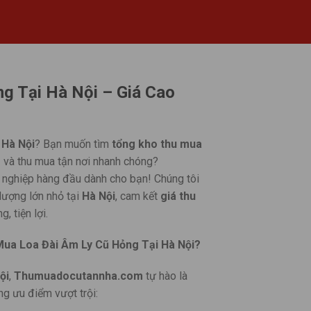
g Tại Hà Nội – Giá Cao
i
Hà Nội
? Bạn muốn tìm
tổng kho thu mua
g
và thu mua tận nơi nhanh chóng?
ên nghiệp hàng đầu dành cho bạn! Chúng tôi
 lượng lớn nhỏ tại
Hà Nội
, cam kết
giá thu
, tiện lợi.
a Loa Đài Âm Ly Cũ Hỏng Tại Hà Nội?
ội
,
Thumuadocutannha.com
tự hào là
g ưu điểm vượt trội: