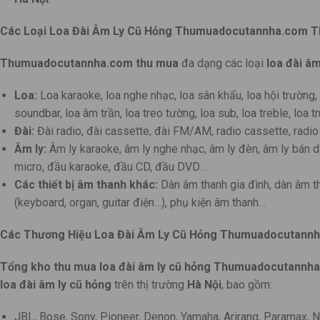
Các Loại Loa Đài Âm Ly Cũ Hỏng Thumuadocutannha.com Th
Thumuadocutannha.com
thu mua
đa dạng các loại
loa đài âm
Loa:
Loa karaoke, loa nghe nhạc, loa sân khấu, loa hội trường, lo
soundbar, loa âm trần, loa treo tường, loa sub, loa treble, loa 
Đài:
Đài radio, đài cassette, đài FM/AM, radio cassette, radio
Âm ly:
Âm ly karaoke, âm ly nghe nhạc, âm ly đèn, âm ly bán d
micro, đầu karaoke, đầu CD, đầu DVD…
Các thiết bị âm thanh khác:
Dàn âm thanh gia đình, dàn âm th
(keyboard, organ, guitar điện…), phụ kiện âm thanh…
Các Thương Hiệu Loa Đài Âm Ly Cũ Hỏng Thumuadocutannh
Tổng kho thu mua loa đài âm ly cũ hỏng
Thumuadocutannha
loa đài âm ly cũ hỏng
trên thị trường
Hà Nội
, bao gồm:
JBL, Bose, Sony, Pioneer, Denon, Yamaha, Arirang, Paramax,