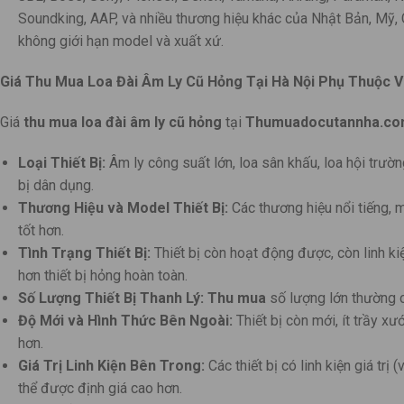
Soundking, AAP, và nhiều thương hiệu khác của Nhật Bản, Mỹ,
không giới hạn model và xuất xứ.
Giá Thu Mua Loa Đài Âm Ly Cũ Hỏng Tại Hà Nội Phụ Thuộc 
Giá
thu mua loa đài âm ly cũ hỏng
tại
Thumuadocutannha.c
Loại Thiết Bị:
Âm ly công suất lớn, loa sân khấu, loa hội trườ
bị dân dụng.
Thương Hiệu và Model Thiết Bị:
Các thương hiệu nổi tiếng, 
tốt hơn.
Tình Trạng Thiết Bị:
Thiết bị còn hoạt động được, còn linh k
hơn thiết bị hỏng hoàn toàn.
Số Lượng Thiết Bị Thanh Lý:
Thu mua
số lượng lớn thường c
Độ Mới và Hình Thức Bên Ngoài:
Thiết bị còn mới, ít trầy x
hơn.
Giá Trị Linh Kiện Bên Trong:
Các thiết bị có linh kiện giá trị
thể được định giá cao hơn.