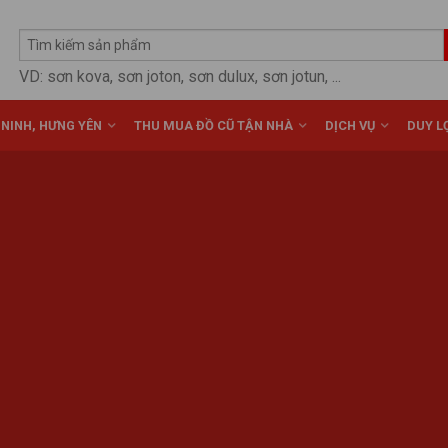
VD: sơn kova, sơn joton, sơn dulux, sơn jotun, ...
 NINH, HƯNG YÊN
THU MUA ĐỒ CŨ TẬN NHÀ
DỊCH VỤ
DUY LỢ
Posted on
Tháng Hai 21, 2025
by
vuacun