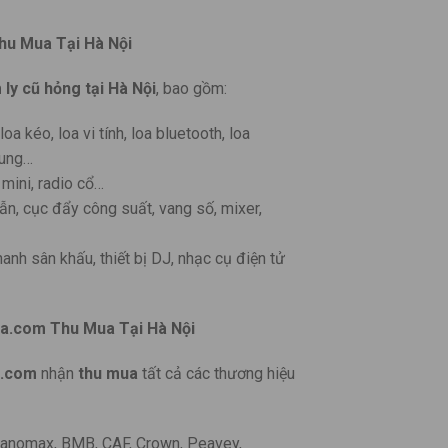
u Mua Tại Hà Nội
 ly cũ hỏng
tại Hà Nội
, bao gồm:
a kéo, loa vi tính, loa bluetooth, loa
trung…
 mini, radio cổ…
ẫn, cục đẩy công suất, vang số, mixer,
anh sân khấu, thiết bị DJ, nhạc cụ điện tử
a.com Thu Mua Tại Hà Nội
.com
nhận
thu mua
tất cả các thương hiệu
 Nanomax, BMB, CAF, Crown, Peavey,