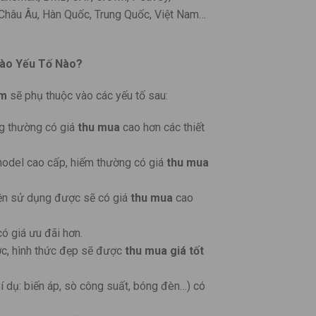
 Châu Âu, Hàn Quốc, Trung Quốc, Việt Nam…
Vào Yếu Tố Nào?
om
sẽ phụ thuộc vào các yếu tố sau:
ng thường có giá
thu mua
cao hơn các thiết
model cao cấp, hiếm thường có giá
thu mua
iện sử dụng được sẽ có giá
thu mua
cao
ó giá ưu đãi hơn.
ước, hình thức đẹp sẽ được
thu mua giá tốt
 (ví dụ: biến áp, sò công suất, bóng đèn…) có