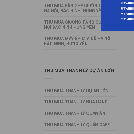
THU MUA BÀN GHẾ GIƯỜNG TỦ CŨ
HÀ NỘI, BẮC NINH, HƯNG YÊN
THU MUA GIƯỜNG TẦNG CŨ HÀ
NỘI BẮC NINH HƯNG YÊN
THU MUA MÁY ÉP MÍA CŨ HÀ NỘI,
BẮC NINH, HƯNG YÊN
THU MUA THANH LÝ DỰ ÁN LỚN
THU MUA THANH LÝ DỰ ÁN LỚN
THU MUA THANH LÝ NHÀ HÀNG
THU MUA THANH LÝ QUÁN ĂN
THU MUA THANH LÝ QUÁN CAFE