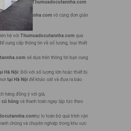
i Tại Hà Nội Của Thumuadocutannha.com
Thumuadocutannha.com
vô cùng đơn giản
iên hệ với
Thumuadocutannha.com
qua
cung cấp thông tin về số lượng, loại thiết
tannha.com
sẽ dựa trên thông tin bạn cung
i Hà Nội:
Đối với số lượng lớn hoặc thiết bị
 nơi
tại Hà Nội
để khảo sát và đưa ra báo
h hàng đồng ý với giá,
y cũ hỏng
và thanh toán ngay lập tức theo
docutannha.com
tự lo toàn bộ quá trình vận
anh chóng và chuyên nghiệp trong khu vực