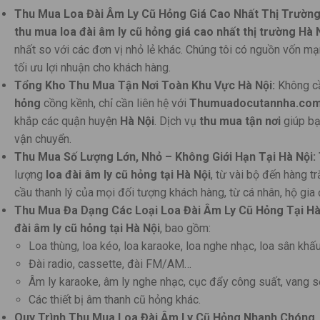
Thu Mua Loa Đài Âm Ly Cũ Hỏng Giá Cao Nhất Thị Trường
thu mua loa đài âm ly cũ hỏng giá cao nhất thị trường Hà 
nhất so với các đơn vị nhỏ lẻ khác. Chúng tôi có nguồn vốn mạn
tối ưu lợi nhuận cho khách hàng.
Tổng Kho Thu Mua Tận Nơi Toàn Khu Vực Hà Nội:
Không cầ
hỏng
cồng kềnh, chỉ cần liên hệ với
Thumuadocutannha.co
khắp các quận huyện
Hà Nội
. Dịch vụ
thu mua tận nơi
giúp bạn
vận chuyển.
Thu Mua Số Lượng Lớn, Nhỏ – Không Giới Hạn Tại Hà Nội:
lượng
loa đài âm ly cũ hỏng
tại Hà Nội
, từ vài bộ đến hàng t
cầu thanh lý của mọi đối tượng khách hàng, từ cá nhân, hộ gia
Thu Mua Đa Dạng Các Loại Loa Đài Âm Ly Cũ Hỏng Tại Hà
đài âm ly cũ hỏng
tại Hà Nội
, bao gồm:
Loa thùng, loa kéo, loa karaoke, loa nghe nhạc, loa sân khấu
Đài radio, cassette, đài FM/AM…
Âm ly karaoke, âm ly nghe nhạc, cục đẩy công suất, vang s
Các thiết bị âm thanh cũ hỏng khác.
Quy Trình Thu Mua Loa Đài Âm Ly Cũ Hỏng Nhanh Chóng, 