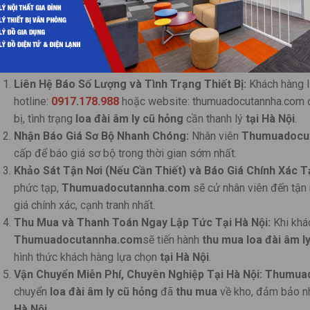
Quy Trình Thu Mua Loa Đài Âm Ly Cũ Hỏng Giá Cao Tận Nơ
Quy trình
thu mua loa đài âm ly cũ hỏng tận nơi tại Hà Nội
tại
và nhanh chóng:
Liên Hệ Báo Số Lượng và Tình Trạng Thiết Bị:
Khách hàng l
hotline:
0917.178.988
hoặc website: thumuadocutannha.com để 
bị, tình trạng
loa đài âm ly cũ hỏng
cần thanh lý
tại Hà Nội
.
Nhận Báo Giá Sơ Bộ Nhanh Chóng:
Nhân viên
Thumuadocu
cấp để báo giá sơ bộ trong thời gian sớm nhất.
Khảo Sát Tận Nơi (Nếu Cần Thiết) và Báo Giá Chính Xác Tạ
phức tạp,
Thumuadocutannha.com
sẽ cử nhân viên đến tận
giá chính xác, cạnh tranh nhất.
Thu Mua và Thanh Toán Ngay Lập Tức Tại Hà Nội:
Khi khác
Thumuadocutannha.com
sẽ tiến hành
thu mua loa đài âm l
hình thức khách hàng lựa chọn
tại Hà Nội
.
Vận Chuyển Miễn Phí, Chuyên Nghiệp Tại Hà Nội:
Thumua
chuyển
loa đài âm ly cũ hỏng
đã
thu mua
về kho, đảm bảo nh
Hà Nội
.