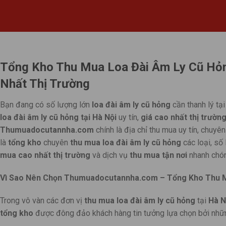
Tổng Kho Thu Mua Loa Đài Âm Ly Cũ Hỏn
Nhất Thị Trường
Bạn đang có số lượng lớn
loa đài âm ly cũ hỏng
cần thanh lý tạ
loa đài âm ly cũ hỏng tại Hà Nội
uy tín,
giá cao nhất thị trườn
Thumuadocutannha.com
chính là địa chỉ thu mua uy tín, chuy
là
tổng kho
chuyên
thu mua loa đài âm ly cũ hỏng
các loại, số
mua cao nhất thị trường
và dịch vụ
thu mua tận nơi
nhanh chóng
Vì Sao Nên Chọn Thumuadocutannha.com – Tổng Kho Thu Mu
Trong vô vàn các đơn vị
thu mua loa đài âm ly cũ hỏng
tại
Hà N
tổng kho
được đông đảo khách hàng tin tưởng lựa chọn bởi nhữn